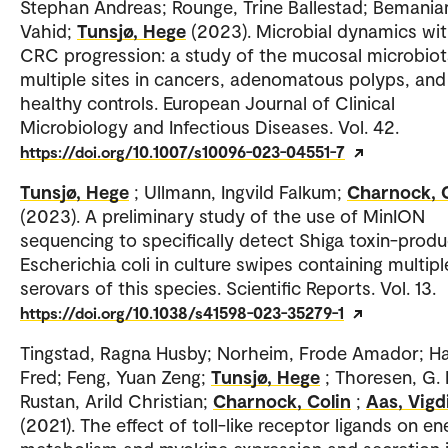
Stephan Andreas; Rounge, Trine Ballestad; Bemania
Vahid;
Tunsjø, Hege
(2023). Microbial dynamics wi
CRC progression: a study of the mucosal microbiot
multiple sites in cancers, adenomatous polyps, and
healthy controls. European Journal of Clinical
Microbiology and Infectious Diseases. Vol. 42.
https://doi.org/10.1007/s10096-023-04551-7
Tunsjø, Hege
; Ullmann, Ingvild Falkum;
Charnock, 
(2023). A preliminary study of the use of MinION
sequencing to specifically detect Shiga toxin-produ
Escherichia coli in culture swipes containing multipl
serovars of this species. Scientific Reports. Vol. 13.
https://doi.org/10.1038/s41598-023-35279-1
Tingstad, Ragna Husby; Norheim, Frode Amador; H
Fred; Feng, Yuan Zeng;
Tunsjø, Hege
; Thoresen, G.
Rustan, Arild Christian;
Charnock, Colin
;
Aas, Vigd
(2021). The effect of toll-like receptor ligands on e