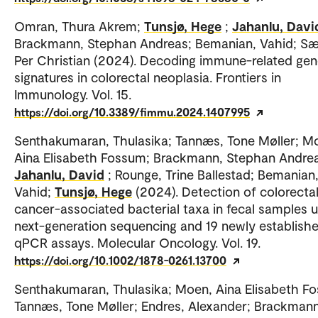
Omran, Thura Akrem;
Tunsjø, Hege
;
Jahanlu, Davi
Brackmann, Stephan Andreas; Bemanian, Vahid; Sæ
Per Christian (2024). Decoding immune-related gen
signatures in colorectal neoplasia. Frontiers in
Immunology. Vol. 15.
https://doi.org/10.3389/fimmu.2024.1407995
Senthakumaran, Thulasika; Tannæs, Tone Møller; M
Aina Elisabeth Fossum; Brackmann, Stephan Andre
Jahanlu, David
; Rounge, Trine Ballestad; Bemanian
Vahid;
Tunsjø, Hege
(2024). Detection of colorecta
cancer-associated bacterial taxa in fecal samples u
next-generation sequencing and 19 newly establish
qPCR assays. Molecular Oncology. Vol. 19.
https://doi.org/10.1002/1878-0261.13700
Senthakumaran, Thulasika; Moen, Aina Elisabeth F
Tannæs, Tone Møller; Endres, Alexander; Brackmann