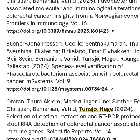
Christian; Bemanian, Vahid (2025). Fusobacterium-
associated molecular and immunological alterations
colorectal cancer: Insights from a Norwegian cohor
Frontiers in Immunology. Vol. 16.
https://doi.org/10.3389/fimmu.2025.1601423
Bucher-Johannessen, Cecilie; Senthakumaran, Thul
Avershina, Ekaterina; Birkeland, Einar Elvbakken; Hof
Geir Svein; Bemanian, Vahid;
Tunsjø, Hege
; Rounge,
Ballestad (2024). Species-level verification of
Phascolarctobacterium association with colorectal
cancer. mSystems. Vol. 9.
https://doi.org/10.1128/msystems.00734-24
Omran, Thura Akrem; Madsø, Inger Line; Sæther, Pe
Christian; Bemanian, Vahid;
Tunsjø, Hege
(2024).
Selection of optimal extraction and RT-PCR protoco
stool RNA detection of colorectal cancer associate
immune genes. Scientific Reports. Vol. 14.
https://doi.org/10.1038/s41598-024-78680-0