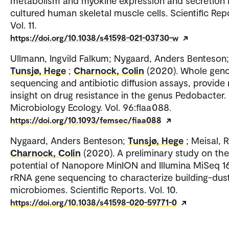
metabolism and myokine expression and secretion 
cultured human skeletal muscle cells. Scientific Rep
Vol. 11.
https://doi.org/10.1038/s41598-021-03730-w
Ullmann, Ingvild Falkum; Nygaard, Anders Benteson;
Tunsjø, Hege
;
Charnock, Colin
(2020). Whole ge
sequencing and antibiotic diffusion assays, provide
insight on drug resistance in the genus Pedobacter
Microbiology Ecology. Vol. 96:fiaa088.
https://doi.org/10.1093/femsec/fiaa088
Nygaard, Anders Benteson;
Tunsjø, Hege
; Meisal, 
Charnock, Colin
(2020). A preliminary study on the
potential of Nanopore MinION and Illumina MiSeq 1
rRNA gene sequencing to characterize building-dus
microbiomes. Scientific Reports. Vol. 10.
https://doi.org/10.1038/s41598-020-59771-0