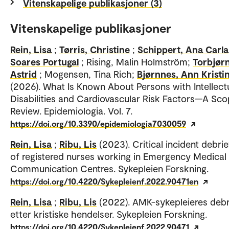
Vitenskapelige publikasjoner (3)
Vitenskapelige publikasjoner
Rein, Lisa
;
Tørris, Christine
;
Schippert, Ana Carla
Soares Portugal
; Rising, Malin Holmström;
Torbjør
Astrid
; Mogensen, Tina Rich;
Bjørnnes, Ann Kristi
(2026). What Is Known About Persons with Intellect
Disabilities and Cardiovascular Risk Factors—A Sco
Review. Epidemiologia. Vol. 7.
https://doi.org/10.3390/epidemiologia7030059
Rein, Lisa
;
Ribu, Lis
(2023). Critical incident debrie
of registered nurses working in Emergency Medical
Communication Centres. Sykepleien Forskning.
https://doi.org/10.4220/Sykepleienf.2022.90471en
Rein, Lisa
;
Ribu, Lis
(2022). AMK-sykepleieres debr
etter kristiske hendelser. Sykepleien Forskning.
https://doi.org/10.4220/Sykepleienf.2022.90471