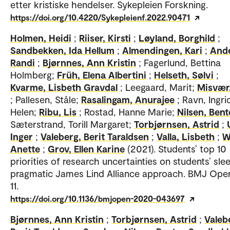
etter kristiske hendelser. Sykepleien Forskning.
https://doi.org/10.4220/Sykepleienf.2022.90471
Holmen, Heidi
;
Riiser, Kirsti
;
Løyland, Borghild
;
Sandbekken, Ida Hellum
;
Almendingen, Kari
;
And
Randi
;
Bjørnnes, Ann Kristin
; Fagerlund, Bettina
Holmberg;
Früh, Elena Albertini
;
Helseth, Sølvi
;
Kvarme, Lisbeth Gravdal
; Leegaard, Marit;
Misvær
; Pallesen, Ståle;
Rasalingam, Anurajee
; Ravn, Ingri
Helen;
Ribu, Lis
; Rostad, Hanne Marie;
Nilsen, Bent
Sæterstrand, Torill Margaret;
Torbjørnsen, Astrid
;
Inger
;
Valeberg, Berit Taraldsen
;
Valla, Lisbeth
;
W
Anette
;
Grov, Ellen Karine
(2021). Students’ top 10
priorities of research uncertainties on students’ slee
pragmatic James Lind Alliance approach. BMJ Open
11.
https://doi.org/10.1136/bmjopen-2020-043697
Bjørnnes, Ann Kristin
;
Torbjørnsen, Astrid
;
Valeb