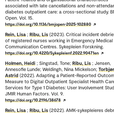
associated with late cancellations and non-attenda
diabetes outpatient care: a cross-sectional study. 
Open. Vol. 15.
https://doi.org/10.1136/bmjopen-2025-102880
Rein, Lisa
;
Ribu, Lis
(2023). Critical incident debrie
of registered nurses working in Emergency Medical
Communication Centres. Sykepleien Forskning.
https://doi.org/10.4220/Sykepleienf.2022.90471en
Holmen, Heidi
; Singstad, Tone;
Ribu, Lis
; Jensen,
Annesofie Lunde; Weldingh, Nina Mickelson;
Torbjø
Astrid
(2022). Adapting a Patient-Reported Outco
Measure to Digital Outpatient Specialist Health Car
Services for Type 1 Diabetes: User Involvement Stud
JMIR Human Factors. Vol. 9.
https://doi.org/10.2196/38678
Rein, Lisa
;
Ribu, Lis
(2022). AMK-sykepleieres debr