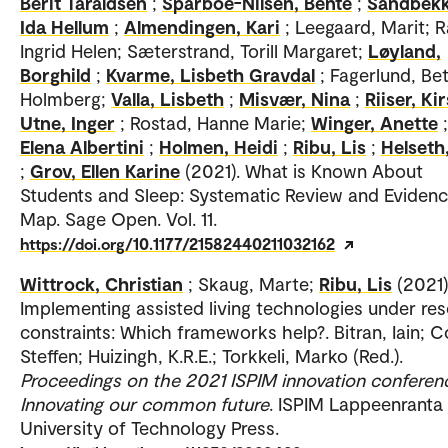
Berit Taraldsen
;
Sparboe-Nilsen, Bente
;
Sandbekk
Ida Hellum
;
Almendingen, Kari
; Leegaard, Marit; 
Ingrid Helen; Sæterstrand, Torill Margaret;
Løyland,
Borghild
;
Kvarme, Lisbeth Gravdal
; Fagerlund, Bet
Holmberg;
Valla, Lisbeth
;
Misvær, Nina
;
Riiser, Kir
Utne, Inger
; Rostad, Hanne Marie;
Winger, Anette
Elena Albertini
;
Holmen, Heidi
;
Ribu, Lis
;
Helseth,
;
Grov, Ellen Karine
(2021). What is Known About
Students and Sleep: Systematic Review and Eviden
Map. Sage Open. Vol. 11.
https://doi.org/10.1177/21582440211032162
Wittrock, Christian
; Skaug, Marte;
Ribu, Lis
(2021)
Implementing assisted living technologies under re
constraints: Which frameworks help?. Bitran, Iain; C
Steffen; Huizingh, K.R.E.; Torkkeli, Marko (Red.).
Proceedings on the 2021 ISPIM innovation conferenc
Innovating our common future
. ISPIM Lappeenranta
University of Technology Press.