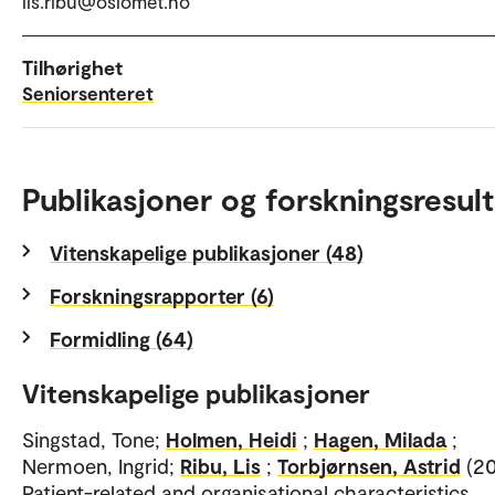
lis.ribu@oslomet.no
Tilhørighet
Seniorsenteret
Publikasjoner og forskningsresult
Vitenskapelige publikasjoner (48)
Forskningsrapporter (6)
Formidling (64)
Vitenskapelige publikasjoner
Singstad, Tone;
Holmen, Heidi
;
Hagen, Milada
;
Nermoen, Ingrid;
Ribu, Lis
;
Torbjørnsen, Astrid
(20
Patient-related and organisational characteristics