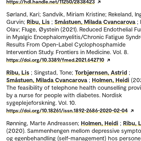
https://hdl.handle.net/11250/2838423
Sørland, Kari; Sandvik, Miriam Kristine; Rekeland, In
Gurvin;
Ribu, Lis
;
Småstuen, Milada Cvancarova
;
Olav; Fluge, Øystein (2021). Reduced Endothelial Fu
in Myalgic Encephalomyelitis/Chronic Fatigue Synd
Results From Open-Label Cyclophosphamide
Intervention Study. Frontiers in Medicine. Vol. 8.
https://doi.org/10.3389/fmed.2021.642710
Ribu, Lis
; Singstad, Tone;
Torbjørnsen, Astrid
;
Småstuen, Milada Cvancarova
;
Holmen, Heidi
(20
The feasibility of telephone health counselling prov
by a nurse for people with diabetes. Nordisk
sygeplejeforskning. Vol. 10.
https://doi.org/10.18261/issn.1892-2686-2020-02-04
Rønning, Marte Andreassen;
Holmen, Heidi
;
Ribu, L
(2020). Sammenhengen mellom depressive sympt
og egenbehandling (self-management) hos person