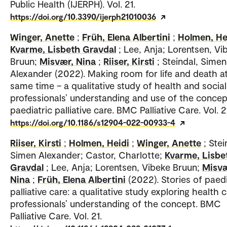
Public Health (IJERPH). Vol. 21.
https://doi.org/10.3390/ijerph21010036
Winger, Anette
;
Früh, Elena Albertini
;
Holmen, He
Kvarme, Lisbeth Gravdal
; Lee, Anja; Lorentsen, Vi
Bruun;
Misvær, Nina
;
Riiser, Kirsti
; Steindal, Simen
Alexander (2022). Making room for life and death a
same time – a qualitative study of health and social
professionals’ understanding and use of the concep
paediatric palliative care. BMC Palliative Care. Vol. 2
https://doi.org/10.1186/s12904-022-00933-4
Riiser, Kirsti
;
Holmen, Heidi
;
Winger, Anette
; Stei
Simen Alexander; Castor, Charlotte;
Kvarme, Lisbe
Gravdal
; Lee, Anja; Lorentsen, Vibeke Bruun;
Misvæ
Nina
;
Früh, Elena Albertini
(2022). Stories of paedi
palliative care: a qualitative study exploring health 
professionals’ understanding of the concept. BMC
Palliative Care. Vol. 21.