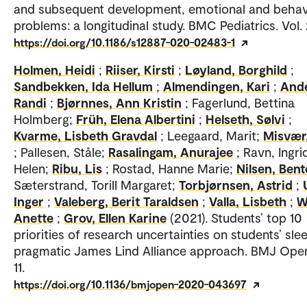
and subsequent development, emotional and behav
problems: a longitudinal study. BMC Pediatrics. Vol. 
https://doi.org/10.1186/s12887-020-02483-1
Holmen, Heidi
;
Riiser, Kirsti
;
Løyland, Borghild
;
Sandbekken, Ida Hellum
;
Almendingen, Kari
;
And
Randi
;
Bjørnnes, Ann Kristin
; Fagerlund, Bettina
Holmberg;
Früh, Elena Albertini
;
Helseth, Sølvi
;
Kvarme, Lisbeth Gravdal
; Leegaard, Marit;
Misvær
; Pallesen, Ståle;
Rasalingam, Anurajee
; Ravn, Ingri
Helen;
Ribu, Lis
; Rostad, Hanne Marie;
Nilsen, Bent
Sæterstrand, Torill Margaret;
Torbjørnsen, Astrid
;
Inger
;
Valeberg, Berit Taraldsen
;
Valla, Lisbeth
;
W
Anette
;
Grov, Ellen Karine
(2021). Students’ top 10
priorities of research uncertainties on students’ slee
pragmatic James Lind Alliance approach. BMJ Open
11.
https://doi.org/10.1136/bmjopen-2020-043697