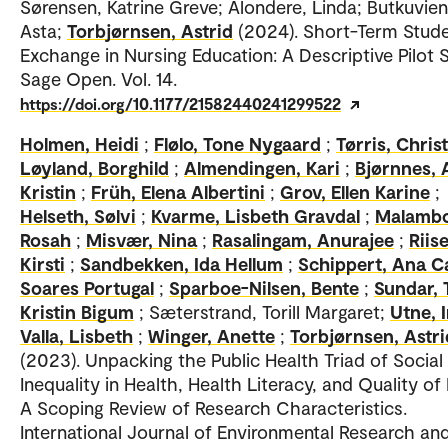
Sørensen, Katrine Greve; Alondere, Linda; Butkuvien
Asta;
Torbjørnsen, Astrid
(2024). Short-Term Stud
Exchange in Nursing Education: A Descriptive Pilot S
Sage Open. Vol. 14.
https://doi.org/10.1177/21582440241299522
Holmen, Heidi
;
Flølo, Tone Nygaard
;
Tørris, Chris
Løyland, Borghild
;
Almendingen, Kari
;
Bjørnnes,
Kristin
;
Früh, Elena Albertini
;
Grov, Ellen Karine
;
Helseth, Sølvi
;
Kvarme, Lisbeth Gravdal
;
Malambo
Rosah
;
Misvær, Nina
;
Rasalingam, Anurajee
;
Riise
Kirsti
;
Sandbekken, Ida Hellum
;
Schippert, Ana C
Soares Portugal
;
Sparboe-Nilsen, Bente
;
Sundar, 
Kristin Bigum
; Sæterstrand, Torill Margaret;
Utne, 
Valla, Lisbeth
;
Winger, Anette
;
Torbjørnsen, Astri
(2023). Unpacking the Public Health Triad of Social
Inequality in Health, Health Literacy, and Quality of
A Scoping Review of Research Characteristics.
International Journal of Environmental Research an