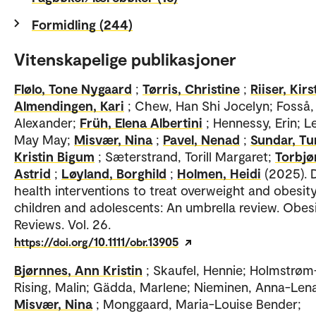
Formidling (244)
Vitenskapelige publikasjoner
Flølo, Tone Nygaard
;
Tørris, Christine
;
Riiser, Kirs
Almendingen, Kari
; Chew, Han Shi Jocelyn; Fosså,
Alexander;
Früh, Elena Albertini
; Hennessy, Erin; L
May May;
Misvær, Nina
;
Pavel, Nenad
;
Sundar, Tu
Kristin Bigum
; Sæterstrand, Torill Margaret;
Torbjø
Astrid
;
Løyland, Borghild
;
Holmen, Heidi
(2025). D
health interventions to treat overweight and obesity
children and adolescents: An umbrella review. Obes
Reviews. Vol. 26.
https://doi.org/10.1111/obr.13905
Bjørnnes, Ann Kristin
; Skaufel, Hennie; Holmstrøm
Rising, Malin; Gädda, Marlene; Nieminen, Anna-Len
Misvær, Nina
; Monggaard, Maria-Louise Bender;