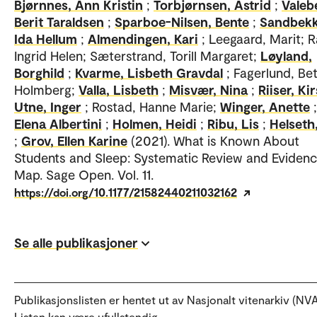
Bjørnnes, Ann Kristin
;
Torbjørnsen, Astrid
;
Valeb
Berit Taraldsen
;
Sparboe-Nilsen, Bente
;
Sandbekk
Ida Hellum
;
Almendingen, Kari
; Leegaard, Marit; 
Ingrid Helen; Sæterstrand, Torill Margaret;
Løyland,
Borghild
;
Kvarme, Lisbeth Gravdal
; Fagerlund, Bet
Holmberg;
Valla, Lisbeth
;
Misvær, Nina
;
Riiser, Kir
Utne, Inger
; Rostad, Hanne Marie;
Winger, Anette
Elena Albertini
;
Holmen, Heidi
;
Ribu, Lis
;
Helseth,
;
Grov, Ellen Karine
(2021). What is Known About
Students and Sleep: Systematic Review and Eviden
Map. Sage Open. Vol. 11.
https://doi.org/10.1177/21582440211032162
Se alle publikasjoner
Publikasjonslisten er hentet ut av Nasjonalt vitenarkiv (NVA
Listen kan være ufullstendig.