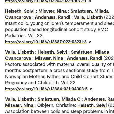
https://doi.org/10.1186/s12904-022-01077-1
Helseth, Sølvi
;
Misvær, Nina
;
Småstuen, Milada
Cvancarova
;
Andenæs, Randi
;
Valla, Lisbeth
(202
Infant colic, young children’s temperament and sleep
population based longitudinal cohort study. BMC
Pediatrics. Vol. 22.
https://doi.org/10.1186/s12887-022-03231-3
Valla, Lisbeth
;
Helseth, Sølvi
;
Småstuen, Milada
Cvancarova
;
Misvær, Nina
;
Andenæs, Randi
(202
Factors associated with maternal overall quality of l
months postpartum: a cross sectional study from 
Norwegian Mother, Father and Child Cohort Study
Pregnancy and Childbirth. Vol. 22.
https://doi.org/10.1186/s12884-021-04303-5
Valla, Lisbeth
;
Småstuen, Milada C
;
Andenæs, Ra
Misvær, Nina
; Olbjørn, Christine;
Helseth, Sølvi
(2
Association between colic and sleep problems in in