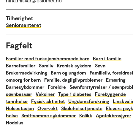
nina.misvar@oslomet.no
Tilhørighet
Seniorsenteret
Fagfelt
Familier med funksjonshemmede barn
Barn i familie
Barnefamilier
Samliv
Kronisk sykdom
Søvn
Brukermedvirkning
Barn og ungdom
Familieliv, foreldre
omsorg for barn
Familie, dagliglivproblemer
Ernæring
Barnesykdommer
Foreldre
Søvnforstyrrelser / søvnprob
søvnbesvær
Vaksiner
Type 1 diabetes
Forebyggende
tannhelse
Fysisk aktivitet
Ungdomsforskning
Livskvali
Helsestasjon
Overvekt
Skolehelsetjeneste
Elevers psyk
helse
Smittsomme sykdommer
Kolikk
Apotekbrosjyrer
Hodelus