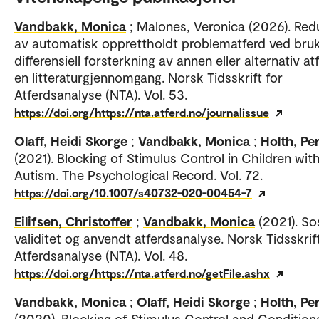
Vandbakk, Monica
; Malones, Veronica (2026). Red
av automatisk opprettholdt problematferd ved bru
differensiell forsterkning av annen eller alternativ at
en litteraturgjennomgang. Norsk Tidsskrift for
Atferdsanalyse (NTA). Vol. 53.
https://doi.org/https://nta.atferd.no/journalissue
Olaff, Heidi Skorge
;
Vandbakk, Monica
;
Holth, Pe
(2021). Blocking of Stimulus Control in Children wit
Autism. The Psychological Record. Vol. 72.
https://doi.org/10.1007/s40732-020-00454-7
Eilifsen, Christoffer
;
Vandbakk, Monica
(2021). So
validitet og anvendt atferdsanalyse. Norsk Tidsskrift
Atferdsanalyse (NTA). Vol. 48.
https://doi.org/https://nta.atferd.no/getFile.ashx
Vandbakk, Monica
;
Olaff, Heidi Skorge
;
Holth, Pe
(2020). Blocking of Stimulus Control and Condition