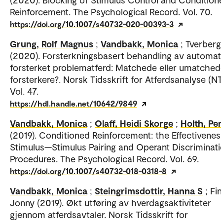
Reinforcement. The Psychological Record. Vol. 70.
https://doi.org/10.1007/s40732-020-00393-3
Grung, Rolf Magnus
;
Vandbakk, Monica
; Tverber
(2020). Forsterkningsbasert behandling av automat
forsterket problematferd: Matchede eller umatche
forsterkere?. Norsk Tidsskrift for Atferdsanalyse (NT
Vol. 47.
https://hdl.handle.net/10642/9849
Vandbakk, Monica
;
Olaff, Heidi Skorge
;
Holth, Pe
(2019). Conditioned Reinforcement: the Effectivenes
Stimulus—Stimulus Pairing and Operant Discriminat
Procedures. The Psychological Record. Vol. 69.
https://doi.org/10.1007/s40732-018-0318-8
Vandbakk, Monica
;
Steingrimsdottir, Hanna S
; Fi
Jonny (2019). Økt utføring av hverdagsaktiviteter
gjennom atferdsavtaler. Norsk Tidsskrift for