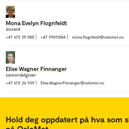
Mona Evelyn Flognfeldt
dosent
+47 672 35 585
+47 99011584
mona.flognfeldt@oslomet.no
Elise Wagner Finnanger
seniorrådgiver
+47 672 36 939
Elise.WagnerFinnanger@oslomet.no
Hold deg oppdatert på hva som s
på OsloMet.