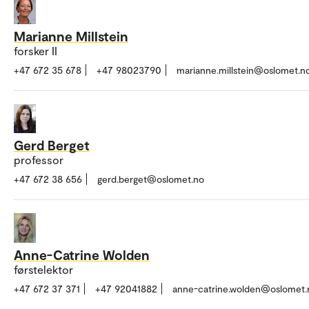
Marianne Millstein
forsker II
+47 672 35 678
+47 98023790
marianne.millstein@oslomet.n
Gerd Berget
professor
+47 672 38 656
gerd.berget@oslomet.no
Anne-Catrine Wolden
førstelektor
+47 672 37 371
+47 92041882
anne-catrine.wolden@oslomet.