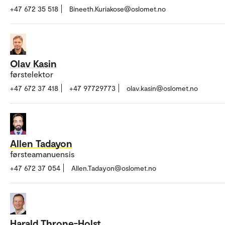
+47 672 35 518
Bineeth.Kuriakose@oslomet.no
Olav Kasin
førstelektor
+47 672 37 418
+47 97729773
olav.kasin@oslomet.no
Allen Tadayon
førsteamanuensis
+47 672 37 054
Allen.Tadayon@oslomet.no
Harald Throne-Holst