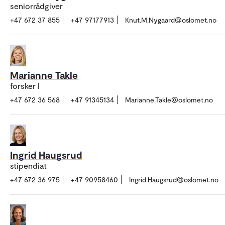
seniorrådgiver
+47 672 37 855
+47 97177913
Knut.M.Nygaard@oslomet.no
Marianne Takle
forsker I
+47 672 36 568
+47 91345134
Marianne.Takle@oslomet.no
Ingrid Haugsrud
stipendiat
+47 672 36 975
+47 90958460
Ingrid.Haugsrud@oslomet.no