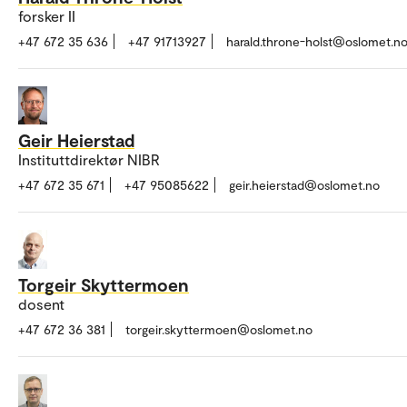
forsker II
+47 672 35 636
+47 91713927
harald.throne-holst@oslomet.n
Geir Heierstad
Instituttdirektør NIBR
+47 672 35 671
+47 95085622
geir.heierstad@oslomet.no
Torgeir Skyttermoen
dosent
+47 672 36 381
torgeir.skyttermoen@oslomet.no