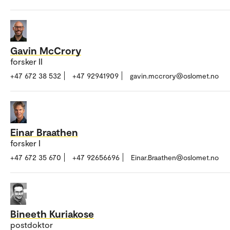
Gavin McCrory
forsker II
+47 672 38 532
+47 92941909
gavin.mccrory@oslomet.no
Einar Braathen
forsker I
+47 672 35 670
+47 92656696
Einar.Braathen@oslomet.no
Bineeth Kuriakose
postdoktor