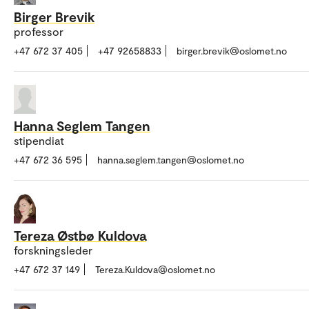
Birger Brevik
professor
+47 672 37 405
+47 92658833
birger.brevik@oslomet.no
Hanna Seglem Tangen
stipendiat
+47 672 36 595
hanna.seglem.tangen@oslomet.no
Tereza Østbø Kuldova
forskningsleder
+47 672 37 149
Tereza.Kuldova@oslomet.no