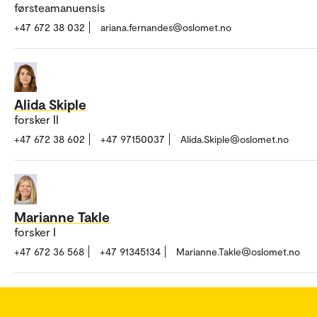
førsteamanuensis
+47 672 38 032
ariana.fernandes@oslomet.no
Alida Skiple
forsker II
+47 672 38 602
+47 97150037
Alida.Skiple@oslomet.no
Marianne Takle
forsker I
+47 672 36 568
+47 91345134
Marianne.Takle@oslomet.no