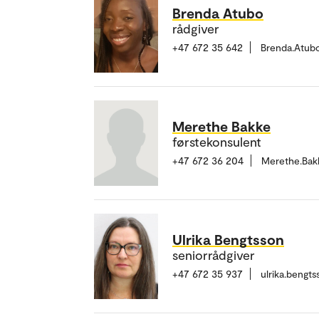
Brenda Atubo
rådgiver
+47 672 35 642
Brenda.Atub
Merethe Bakke
førstekonsulent
+47 672 36 204
Merethe.Bak
Ulrika Bengtsson
seniorrådgiver
+47 672 35 937
ulrika.bengt