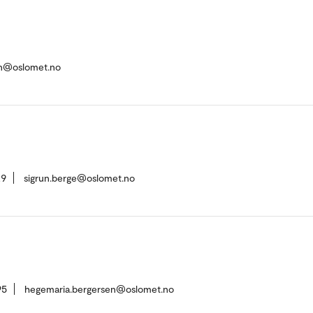
en@oslomet.no
29
sigrun.berge@oslomet.no
95
hegemaria.bergersen@oslomet.no