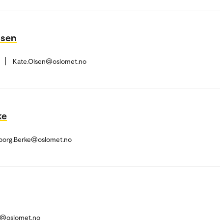
lsen
1
Kate.Olsen@oslomet.no
ke
leborg.Berke@oslomet.no
d@oslomet.no