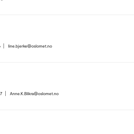
6
line.bjerke@oslomet.no
57
Anne.K.Blikra@oslomet.no