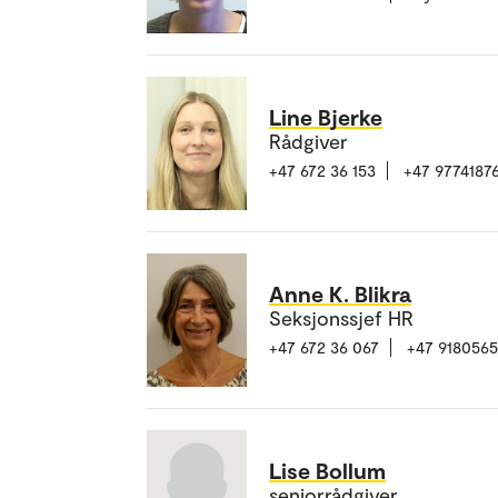
Line Bjerke
Rådgiver
+47 672 36 153
+47 9774187
Anne K. Blikra
Seksjonssjef HR
+47 672 36 067
+47 918056
Lise Bollum
seniorrådgiver