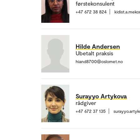
førstekonsulent
+47 672 38 824
kidist.a.me
Hilde Andersen
Ubetalt praksis
hiand8700@oslomet.no
Surayyo Artykova
rådgiver
+47 672 37 135
surayyo.arty