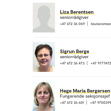
Liza Berentsen
seniorrådgiver
+47 672 36 069
liza.berents
Sigrun Berge
seniorrådgiver
+47 672 36 473
+47 977747
Hege Maria Bergersen
Fungerende seksjonssjef
+47 672 36 601
+47 970039