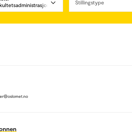
Stillingstype
terer@oslomet.no
konnen