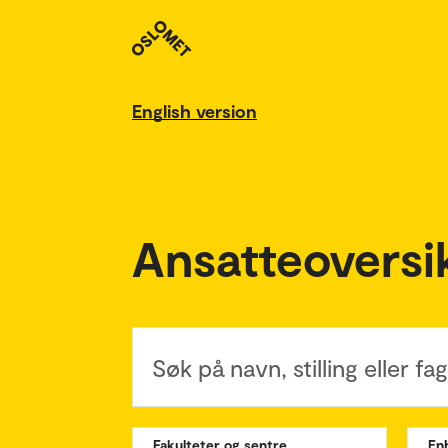
English version
Ansatteoversi
Søk på navn, stilling eller f
Fakulteter og sentre
En