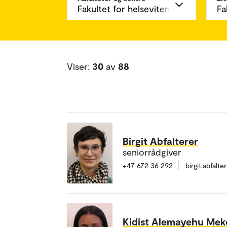
Viser:
30
av
88
Birgit Abfalterer
seniorrådgiver
+47 672 36 292
birgit.abfal
Kidist Alemayehu Me