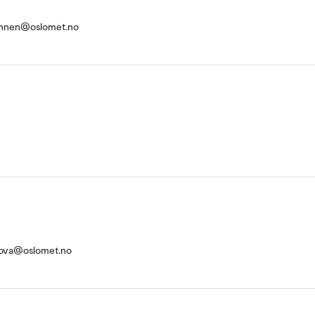
konnen@oslomet.no
kova@oslomet.no