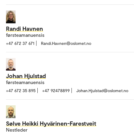
Randi Havnen
førsteamanuensis
+47 672 37 671
Randi.Havnen@oslomet.no
Johan Hjulstad
førsteamanuensis
+47 672 35 895
+47 92478899
Johan.Hjulstad@oslomet.no
Sølve Heikki Hyvärinen-Farestveit
Nestleder