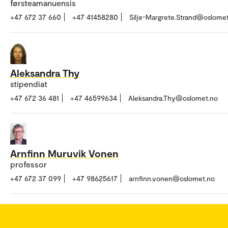
førsteamanuensis
+47 672 37 660
+47 41458280
Silje-Margrete.Strand@oslome
Aleksandra Thy
stipendiat
+47 672 36 481
+47 46599634
Aleksandra.Thy@oslomet.no
Arnfinn Muruvik Vonen
professor
+47 672 37 099
+47 98625617
arnfinn.vonen@oslomet.no