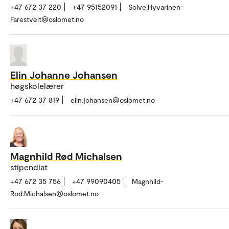
+47 672 37 220
+47 95152091
Solve.Hyvarinen-
Farestveit@oslomet.no
Elin Johanne Johansen
høgskolelærer
+47 672 37 819
elin.johansen@oslomet.no
Magnhild Rød Michalsen
stipendiat
+47 672 35 756
+47 99090405
Magnhild-
Rod.Michalsen@oslomet.no