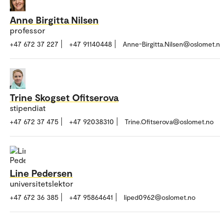
Anne Birgitta Nilsen
professor
+47 672 37 227
+47 91140448
Anne-Birgitta.Nilsen@oslomet.
Trine Skogset Ofitserova
stipendiat
+47 672 37 475
+47 92038310
Trine.Ofitserova@oslomet.no
Line Pedersen
universitetslektor
+47 672 36 385
+47 95864641
liped0962@oslomet.no