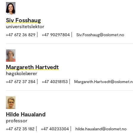
Siv Fosshaug
universitetslektor
+47 672 36 829
+47 90297804
Siv.Fosshaug@oslomet.no
Margareth Hartvedt
høgskolelærer
+47 672 37 284
+47 40218153
Margareth.Hartvedt@oslomet.n
Hilde Haualand
professor
+47 672 35 182
+47 40233304
hilde.haualand@oslomet.no