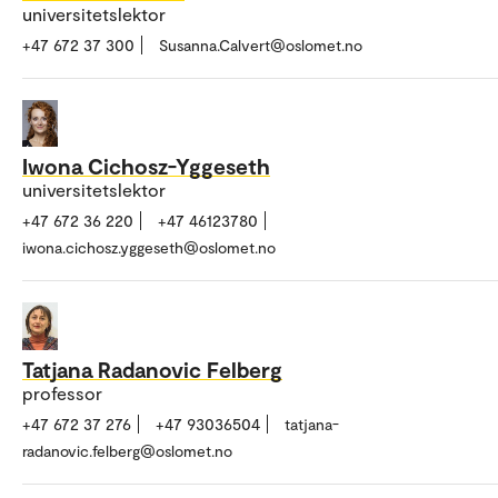
universitetslektor
+47 672 37 300
Susanna.Calvert@oslomet.no
Iwona Cichosz-Yggeseth
universitetslektor
+47 672 36 220
+47 46123780
iwona.cichosz.yggeseth@oslomet.no
Tatjana Radanovic Felberg
professor
+47 672 37 276
+47 93036504
tatjana-
radanovic.felberg@oslomet.no