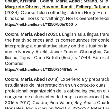
Solum, Kristina
;
Colom, Maria Abad
;
Strand, Silje
Margrete Ohren
;
Havnen, Randi
;
Felberg, Tatjana
(2024). Oversettelse i offentlig sektor i Norge – en
blindsone i norsk forvaltning?. Norsk oversetterleks
https://hdl.handle.net/11250/5067060
Colom, Maria Abad
(2020). English as a lingua fran
the health sciences and its consequences for conf
interpreting: a quantitative study on the situation in
and in Norway. Aixelá, Javier Franco; Gheorghiu, Ca
Iliescu; Tejera, Carla Botella (Red.). s. 17-44. Editorial
Comares.
https://hdl.handle.net/11250/3648165
Colom, Maria Abad
(2018). Experiencia y preparac
estudiantes de interpretación en un contexto cuasi
profesional: organización de la cabina inglesa en el V
congreso de estudiantes de terapia ocupacional (m
2016 y 2017). Cuadra, Pino Valero; Rey, Analía Cuad
González, Paola Carrión (Red.). s. 221-237. Peter La