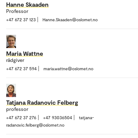
Hanne Skaaden
Professor
+47 672 37 123
Hanne.Skaaden@oslomet.no
Maria Wattne
rådgiver
+47 672 37 594
maria.wattne@oslomet.no
Tatjana Radanovic Felberg
professor
+47 672 37 276
+47 93036504
tatjana-
radanovic.felberg@oslomet.no