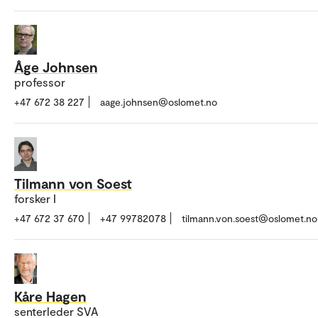
Åge Johnsen
professor
+47 672 38 227
aage.johnsen@oslomet.no
Tilmann von Soest
forsker I
+47 672 37 670
+47 99782078
tilmann.von.soest@oslomet.no
Kåre Hagen
senterleder SVA