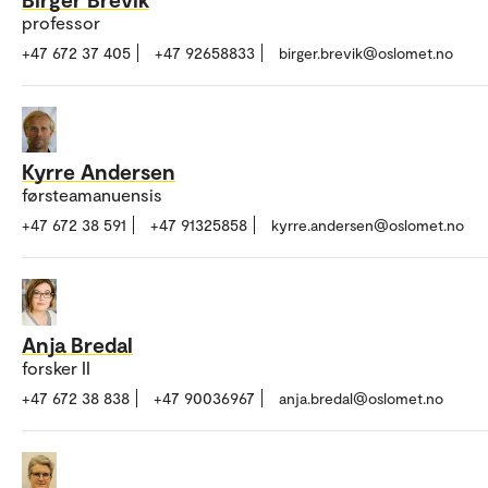
professor
+47 672 37 405
+47 92658833
birger.brevik@oslomet.no
Kyrre Andersen
førsteamanuensis
+47 672 38 591
+47 91325858
kyrre.andersen@oslomet.no
Anja Bredal
forsker II
+47 672 38 838
+47 90036967
anja.bredal@oslomet.no