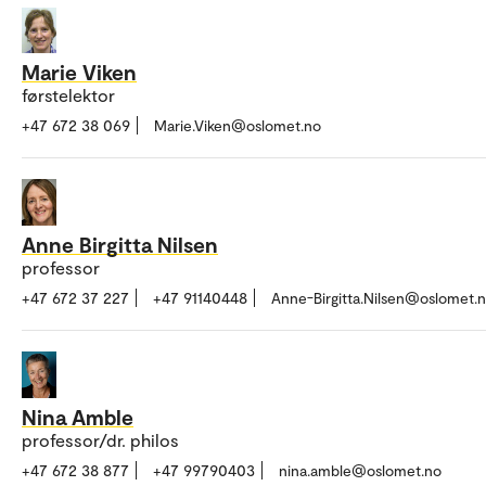
Marie Viken
førstelektor
+47 672 38 069
Marie.Viken@oslomet.no
Anne Birgitta Nilsen
professor
+47 672 37 227
+47 91140448
Anne-Birgitta.Nilsen@oslomet.
Nina Amble
professor/dr. philos
+47 672 38 877
+47 99790403
nina.amble@oslomet.no