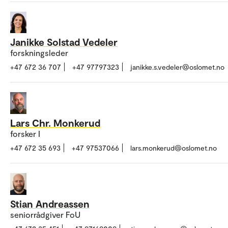
Janikke Solstad Vedeler
forskningsleder
+47 672 36 707
+47 97797323
janikke.s.vedeler@oslomet.no
Lars Chr. Monkerud
forsker I
+47 672 35 693
+47 97537066
lars.monkerud@oslomet.no
Stian Andreassen
seniorrådgiver FoU