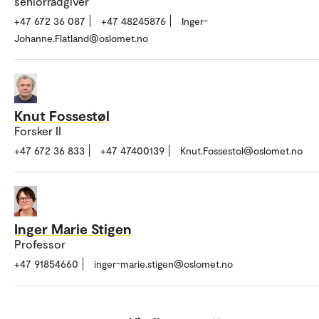
seniorrådgiver
+47 672 36 087
+47 48245876
Inger-
Johanne.Flatland@oslomet.no
Knut Fossestøl
Forsker II
+47 672 36 833
+47 47400139
Knut.Fossestol@oslomet.no
Inger Marie Stigen
Professor
+47 91854660
inger-marie.stigen@oslomet.no