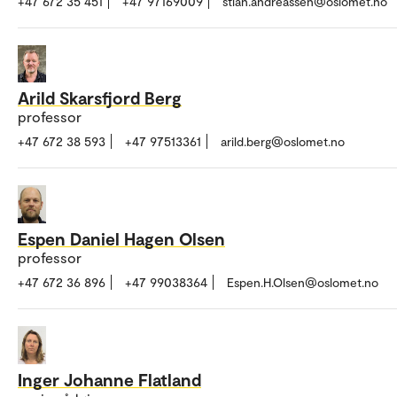
+47 672 35 451
+47 97169009
stian.andreassen@oslomet.no
Arild Skarsfjord Berg
professor
+47 672 38 593
+47 97513361
arild.berg@oslomet.no
Espen Daniel Hagen Olsen
professor
+47 672 36 896
+47 99038364
Espen.H.Olsen@oslomet.no
Inger Johanne Flatland