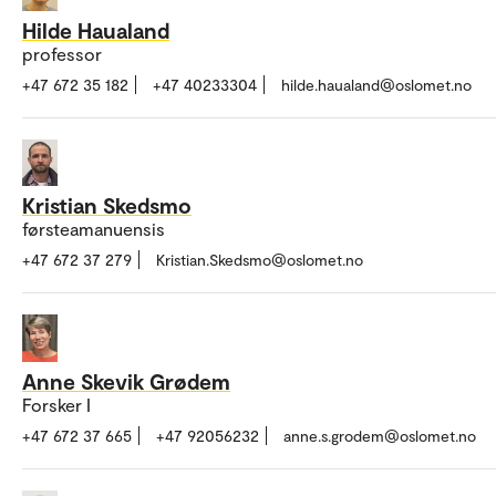
Hilde Haualand
professor
+47 672 35 182
+47 40233304
hilde.haualand@oslomet.no
Kristian Skedsmo
førsteamanuensis
+47 672 37 279
Kristian.Skedsmo@oslomet.no
Anne Skevik Grødem
Forsker I
+47 672 37 665
+47 92056232
anne.s.grodem@oslomet.no