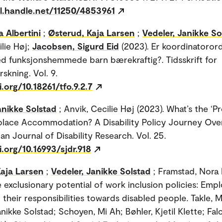
dl.handle.net/11250/4853961
a Albertini
;
Østerud, Kaja Larsen
;
Vedeler, Janikke So
ilie Høj;
Jacobsen, Sigurd Eid
(2023). Er koordinatoror
ed funksjonshemmede barn bærekraftig?. Tidsskrift for
skning. Vol. 9.
i.org/10.18261/tfo.9.2.7
anikke Solstad
; Anvik, Cecilie Høj (2023). What’s the ‘P
lace Accommodation? A Disability Policy Journey Ove
an Journal of Disability Research. Vol. 25.
i.org/10.16993/sjdr.918
Kaja Larsen
;
Vedeler, Janikke Solstad
; Framstad, Nora 
e exclusionary potential of work inclusion policies: Emp
 their responsibilities towards disabled people. Takle, 
nikke Solstad; Schoyen, Mi Ah; Bøhler, Kjetil Klette; Fal