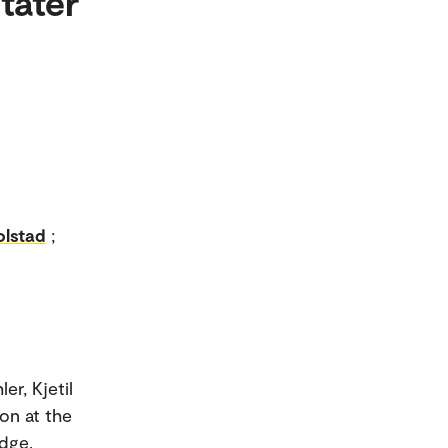
tater
olstad
;
ler, Kjetil
ion at the
dge.