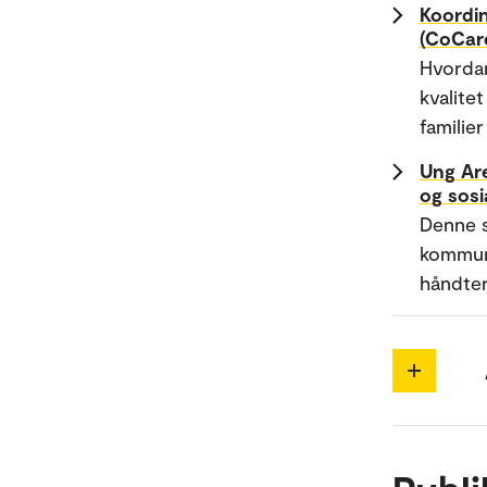
Koordin
(CoCar
Hvordan
kvalite
famili
Ung Are
og sosi
Denne s
kommuna
håndter