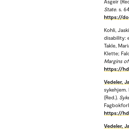
Asgeir (Red
State
. s. 
https://d
Kohli, Jask
disability
Takle, Mari
Klette; Fal
Margins of
https://h
Vedeler, J
sykehjem. 
(Red.).
Syke
Fagbokforl
https://h
Vedeler, J