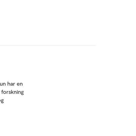
un har en
d forskning
og