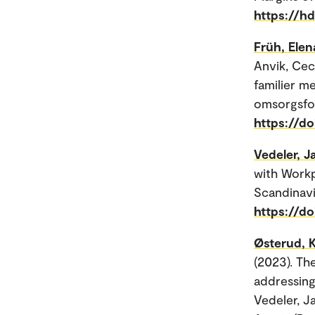
https://h
Früh, Elen
Anvik, Cec
familier m
omsorgsfor
https://do
Vedeler, J
with Workp
Scandinavi
https://do
Østerud, 
(2023). Th
addressing
Vedeler, Ja