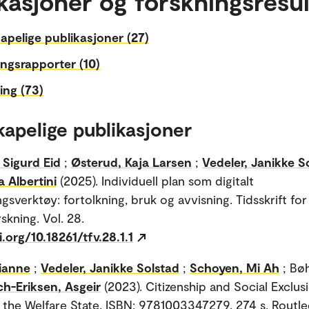
kasjoner og forskningsresul
apelige publikasjoner (27)
ngsrapporter (10)
ing (73)
kapelige publikasjoner
 Sigurd Eid
;
Østerud, Kaja Larsen
;
Vedeler, Janikke S
a Albertini
(2025). Individuell plan som digitalt
gsverktøy: fortolkning, bruk og avvisning. Tidsskrift for
skning. Vol. 28.
i.org/10.18261/tfv.28.1.1
rianne
;
Vedeler, Janikke Solstad
;
Schoyen, Mi Ah
; Bøh
ch-Eriksen, Asgeir
(2023). Citizenship and Social Exclus
 the Welfare State. ISBN: 9781003347279. 274 s. Routle