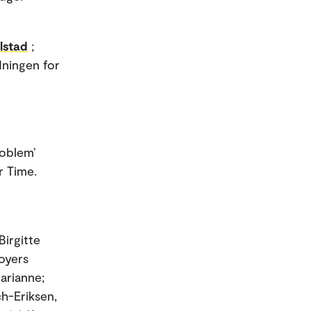
lstad
;
dningen for
roblem’
r Time.
Birgitte
loyers
Marianne;
ch-Eriksen,