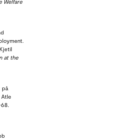
e Welfare
nd
mployment.
jetil
n at the
t på
 Atle
-68.
job