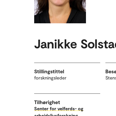
Janikke Solsta
Stillingstittel
Bes
forskningsleder
Sten
Tilhørighet
Senter for velferds- og
arbeidslivsforskning