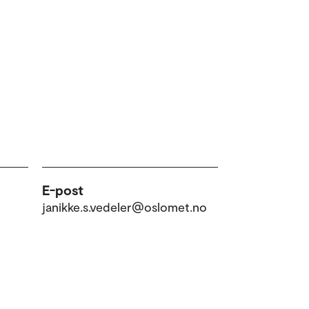
E-post
janikke.s.vedeler@oslomet.no