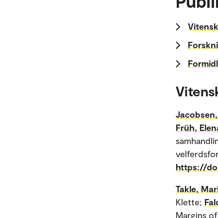
Publi
Vitensk
Forskni
Formidl
Vitens
Jacobsen,
Früh, Elen
samhandlin
velferdsfor
https://do
Takle, Ma
Klette;
Fal
Margins of