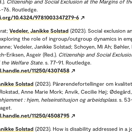
.).
Citizenship and Social Exclusion at the Margins of th
64-76. Routledge.
oi.org/10.4324/9781003347279-6
irat;
Vedeler, Janikke Solstad
(2023). Social exclusion a
: exploring the role of ingroup/outgroup dynamics in e
anne; Vedeler, Janikke Solstad; Schoyen, Mi Ah; Bøhler, K
ch-Eriksen, Asgeir (Red.).
Citizenship and Social Exclusio
 the Welfare State
. s. 77-91. Routledge.
dl.handle.net/11250/4307458
anikke Solstad
(2023). Pårørendefortellinger om kvalite
Rokstad, Anne Marie Mork; Anvik, Cecilie Høj; Ødegård,
hjemmet : hjem, helseinstitusjon og arbeidsplass
. s. 53
aget.
dl.handle.net/11250/4508795
anikke Solstad
(2023). How is disability addressed in a 