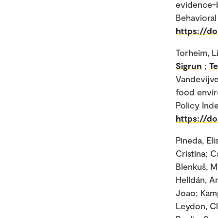
evidence-b
Behavioral 
https://do
Torheim, L
Sigrun
;
Te
Vandevijve
food envir
Policy Ind
https://do
Pineda, El
Cristina; 
Blenkuš, Mo
Helldán, A
Joao; Kamp
Leydon, Cla