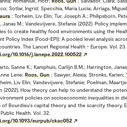
sanna; Romaniuk, Piotr;
Roos, Gun
; Salvador, Clara; Sass
co; Sotlar, Ingrid; Specchia, Maria Lucia; Arriaga, Miguel
Laura
; Torheim, Liv Elin; Tur, Joseph A.; Philipsborn, Pet
, Janas M.; Vandevijvere, Stefanie (2022). Policy imple
ties to create healthy food environments using the Hea
t Policy Index (Food-EPI): A pooled level analysis acro
ountries. The Lancet Regional Health - Europe. Vol. 23.
i.org/10.1016/j.lanepe.2022.100522
rto, Sanne K.; Kamphuis, Carlijn B.M.; Harrington, Janas
Anne Lene;
Roos, Gun
; Sawyer, Alexia; Stronks, Karien;
rheim, Liv Elin; Vandevijvere, Stefanie; Poelman, Maartje
an (2022). How theory can help to understand the poten
vironment policies on socioeconomic inequalities in die
n of Bourdieu's capital theory and the scarcity theory.
Public Health. Vol. 32.
oi.org/10.1093/eurpub/ckac052