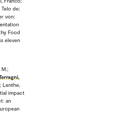
i, Franco;
 Telo de;
er von;
mentation
lthy Food
ss eleven
 M.;
Terragni,
; Lenthe,
tial impact
t: an
 European