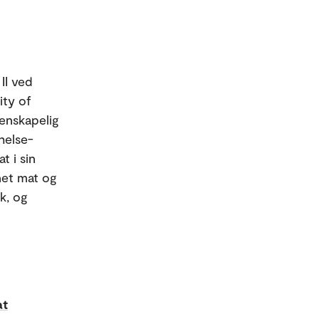
II ved
ity of
tenskapelig
helse-
t i sin
net mat og
k, og
at