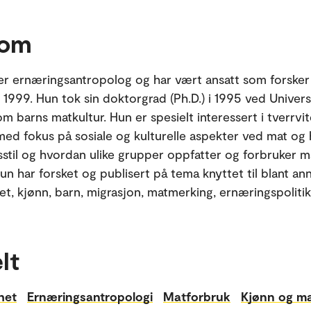
 om
r ernæringsantropolog og har vært ansatt som forsker 
 1999. Hun tok sin doktorgrad (Ph.D.) i 1995 ved Univers
m barns matkultur. Hun er spesielt interessert i tverrvi
med fokus på sosiale og kulturelle aspekter ved mat og 
vsstil og hvordan ulike grupper oppfatter og forbruker ma
un har forsket og publisert på tema knyttet til blant an
het, kjønn, barn, migrasjon, matmerking, ernæringspolitik
lt
khet
Ernæringsantropologi
Matforbruk
Kjønn og m