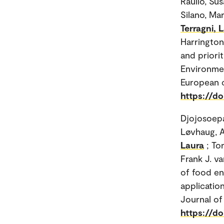
Raulio, Su
Silano, Mar
Terragni, 
Harrington
and priori
Environmen
European c
https://do
Djojosoepa
Løvhaug, 
Laura
; To
Frank J. v
of food en
applicatio
Journal of 
https://d