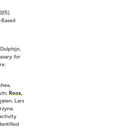
025).
s-Based
 Dolphijn,
ssary for
re.
chea,
evin;
Roos,
gøien, Lars
rzyna;
activity
dentified