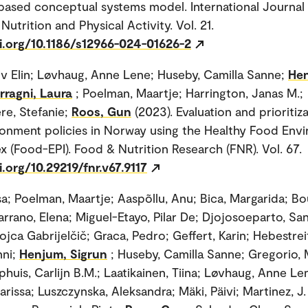
ased conceptual systems model. International Journal
Nutrition and Physical Activity. Vol. 21.
i.org/10.1186/s12966-024-01626-2
iv Elin; Løvhaug, Anne Lene; Huseby, Camilla Sanne;
He
rragni, Laura
; Poelman, Maartje; Harrington, Janas M.;
re, Stefanie;
Roos, Gun
(2023). Evaluation and prioritiz
onment policies in Norway using the Healthy Food Env
ex (Food-EPI). Food & Nutrition Research (FNR). Vol. 67.
i.org/10.29219/fnr.v67.9117
isa; Poelman, Maartje; Aaspõllu, Anu; Bica, Margarida; Bo
Carrano, Elena; Miguel-Etayo, Pilar De; Djojosoeparto, Sa
jca Gabrijelčič; Graca, Pedro; Geffert, Karin; Hebestreit
nni;
Henjum, Sigrun
; Huseby, Camilla Sanne; Gregorio, 
huis, Carlijn B.M.; Laatikainen, Tiina; Løvhaug, Anne Le
rissa; Luszczynska, Aleksandra; Mäki, Päivi; Martinez, J.