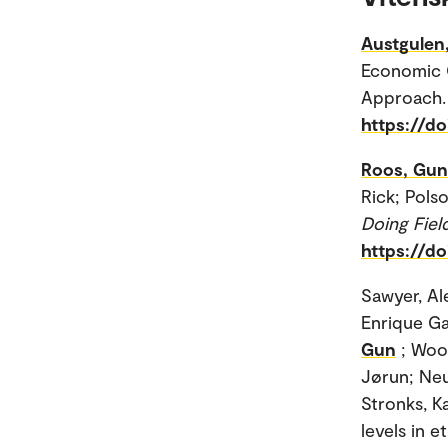
Austgulen
Economic C
Approach. 
https://do
Roos, Gun
Rick; Polso
Doing Fie
https://d
Sawyer, Al
Enrique Ga
Gun
; Woo
Jørun; Ne
Stronks, K
levels in e