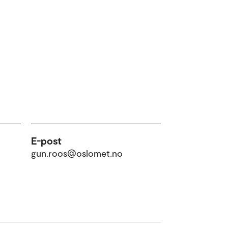
E-post
gun.roos@oslomet.no