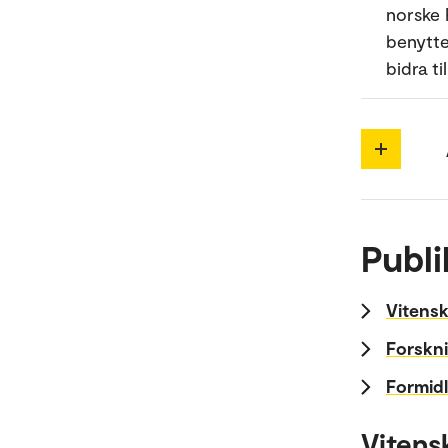
norske 
benytte
bidra ti
Publi
Vitensk
Forskni
Formidl
Vitens