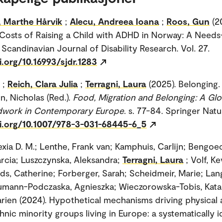
, Marthe Hårvik
;
Alecu, Andreea Ioana
;
Roos, Gun
(2
osts of Raising a Child with ADHD in Norway: A Need
Scandinavian Journal of Disability Research. Vol. 27.
i.org/10.16993/sjdr.1283
;
Reich, Clara Julia
;
Terragni, Laura
(2025). Belonging.
n, Nicholas (Red.).
Food, Migration and Belonging: A Glo
ldwork in Contemporary Europe
. s. 77-84. Springer Natu
oi.org/10.1007/978-3-031-68445-6_5
exia D. M.; Lenthe, Frank van; Kamphuis, Carlijn; Bengoe
rcia; Luszczynska, Aleksandra;
Terragni, Laura
; Volf, K
ds, Catherine; Forberger, Sarah; Scheidmeir, Marie; Lan
umann-Podczaska, Agnieszka; Wieczorowska-Tobis, Kata
arien (2024). Hypothetical mechanisms driving physical 
thnic minority groups living in Europe: a systematically i