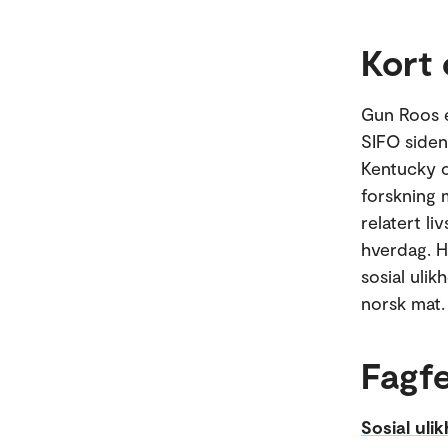
Kort
Gun Roos e
SIFO siden
Kentucky o
forskning 
relatert li
hverdag. H
sosial ulik
norsk mat.
Fagfe
Sosial uli