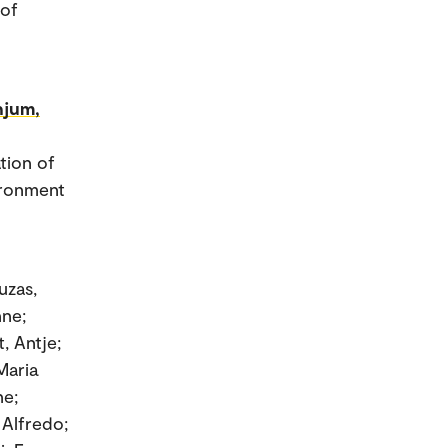
 of
njum,
ation of
ironment
uzas,
nne;
, Antje;
Maria
ne;
 Alfredo;