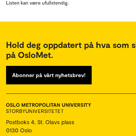
Listen kan være ufullstendig.
Hold deg oppdatert på hva som s
på OsloMet.
Abonner på vårt nyhetsbrev!
Postboks 4, St. Olavs plass
0130 Oslo