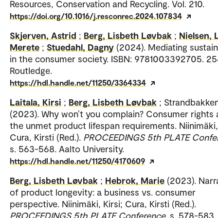
Resources, Conservation and Recycling. Vol. 210.
https://doi.org/10.1016/j.resconrec.2024.107834
Skjerven, Astrid
;
Berg, Lisbeth Løvbak
;
Nielsen, 
Merete
;
Stuedahl, Dagny
(2024). Mediating sustain
in the consumer society. ISBN: 9781003392705. 25
Routledge.
https://hdl.handle.net/11250/3364334
Laitala, Kirsi
;
Berg, Lisbeth Løvbak
; Strandbakken
(2023). Why won’t you complain? Consumer rights
the unmet product lifespan requirements. Niinimäki, 
Cura, Kirsti (Red.).
PROCEEDINGS 5th PLATE Confe
s. 563-568. Aalto University.
https://hdl.handle.net/11250/4170609
Berg, Lisbeth Løvbak
;
Hebrok, Marie
(2023). Narr
of product longevity: a business vs. consumer
perspective. Niinimäki, Kirsi; Cura, Kirsti (Red.).
PROCEEDINGS 5th PLATE Conference
. s. 578-583.