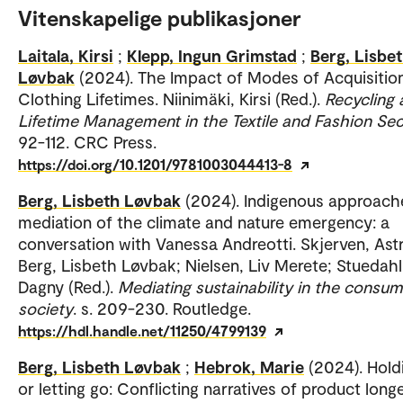
Vitenskapelige publikasjoner
Laitala, Kirsi
;
Klepp, Ingun Grimstad
;
Berg, Lisbe
Løvbak
(2024). The Impact of Modes of Acquisitio
Clothing Lifetimes. Niinimäki, Kirsi (Red.).
Recycling 
Lifetime Management in the Textile and Fashion Se
92-112. CRC Press.
https://doi.org/10.1201/9781003044413-8
Berg, Lisbeth Løvbak
(2024). Indigenous approach
mediation of the climate and nature emergency: a
conversation with Vanessa Andreotti. Skjerven, Astr
Berg, Lisbeth Løvbak; Nielsen, Liv Merete; Stuedahl
Dagny (Red.).
Mediating sustainability in the consu
society
. s. 209-230. Routledge.
https://hdl.handle.net/11250/4799139
Berg, Lisbeth Løvbak
;
Hebrok, Marie
(2024). Hold
or letting go: Conflicting narratives of product longe