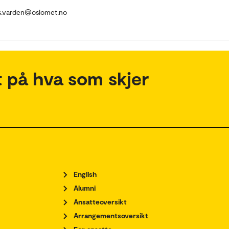
ns.varden@oslomet.no
 på hva som skjer
English
Alumni
Ansatteoversikt
Arrangementsoversikt