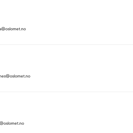
ata@oslomet.no
lones@oslomet.no
n@oslomet.no