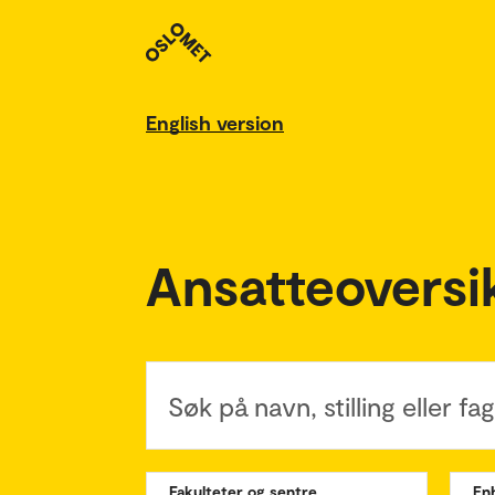
English version
Ansatteoversi
Søk på navn, stilling eller f
Fakulteter og sentre
En