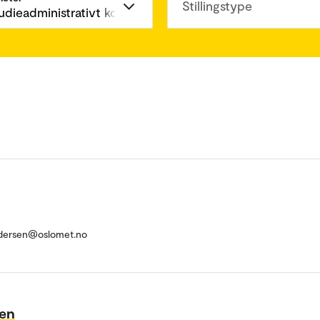
Stillingstype
andersen@oslomet.no
sen