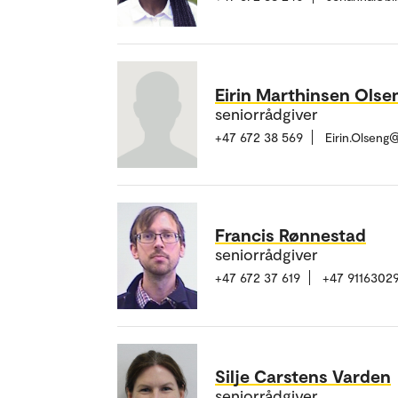
Eirin Marthinsen Olse
seniorrådgiver
+47 672 38 569
Eirin.Olseng
Francis Rønnestad
seniorrådgiver
+47 672 37 619
+47 9116302
Silje Carstens Varden
seniorrådgiver