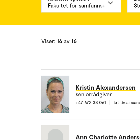
Viser:
16
av
16
Kristin Alexandersen
seniorrådgiver
+47 672 38 061
kristin.alex
Ann Charlotte Ander