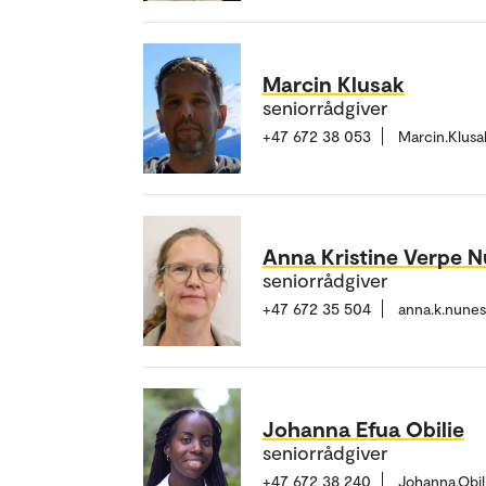
Marcin Klusak
seniorrådgiver
+47 672 38 053
Marcin.Klus
Anna Kristine Verpe 
seniorrådgiver
+47 672 35 504
anna.k.nune
Johanna Efua Obilie
seniorrådgiver
+47 672 38 240
Johanna.Obi