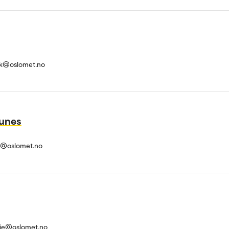
ak@oslomet.no
Nunes
s@oslomet.no
lie@oslomet.no