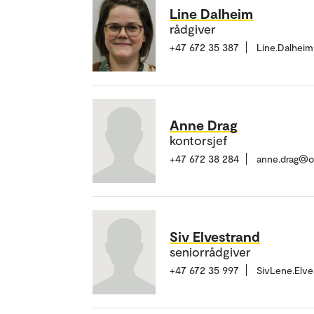
Line Dalheim
rådgiver
+47 672 35 387
Line.Dalhei
Anne Drag
kontorsjef
+47 672 38 284
anne.drag@o
Siv Elvestrand
seniorrådgiver
+47 672 35 997
SivLene.Elv