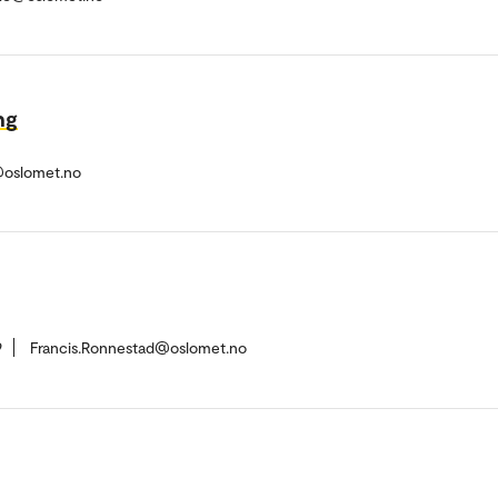
ng
@oslomet.no
9
Francis.Ronnestad@oslomet.no