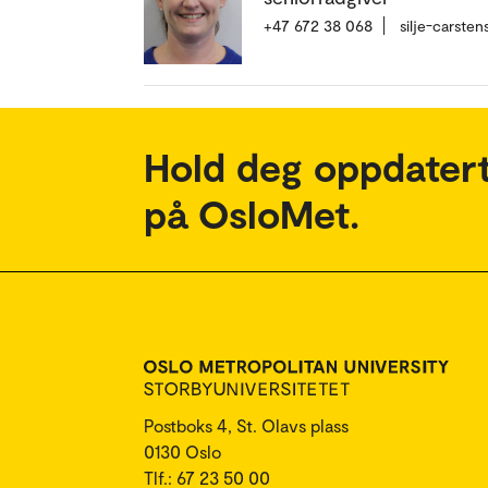
+47 672 38 068
silje-carste
Hold deg oppdatert
på OsloMet.
Postboks 4, St. Olavs plass
0130 Oslo
Tlf.: 67 23 50 00