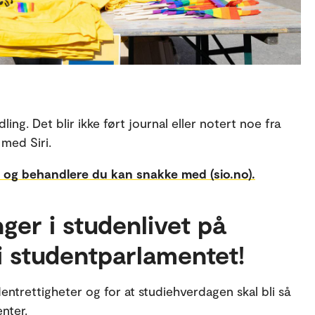
ng. Det blir ikke ført journal eller notert noe fra
 med Siri.
e og behandlere du kan snakke med (sio.no).
nger i studenlivet på
i studentparlamentet!
trettigheter og for at studiehverdagen skal bli så
nter.