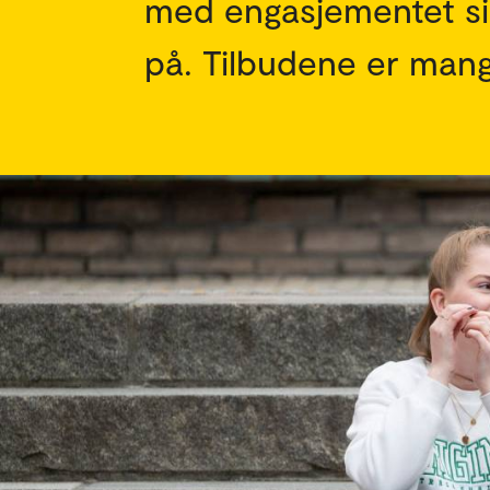
med engasjementet sitt
på. Tilbudene er mang