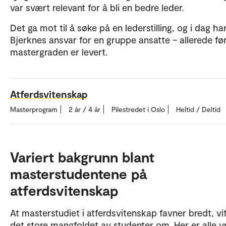
var svært relevant for å bli en bedre leder.
Det ga mot til å søke på en lederstilling, og i dag ha
Bjerknes ansvar for en gruppe ansatte – allerede fø
mastergraden er levert.
Atferdsvitenskap
Masterprogram
2 år / 4 år
Pilestredet i Oslo
Heltid / Deltid
Variert bakgrunn blant
masterstudentene på
atferdsvitenskap
At masterstudiet i atferdsvitenskap favner bredt, vi
det store mangfoldet av studenter om. Her er alle y