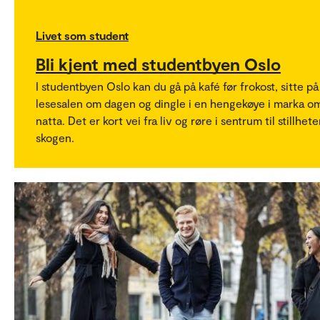
Livet som student
Bli kjent med studentbyen Oslo
I studentbyen Oslo kan du gå på kafé før frokost, sitte på
lesesalen om dagen og dingle i en hengekøye i marka o
natta. Det er kort vei fra liv og røre i sentrum til stillhete
skogen.