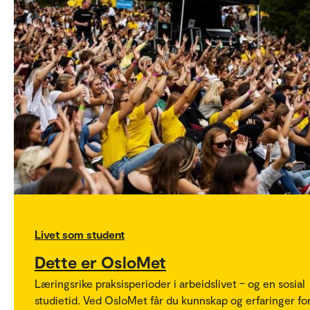
Livet som student
Dette er OsloMet
Læringsrike praksisperioder i arbeidslivet – og en sosial
studietid. Ved OsloMet får du kunnskap og erfaringer fo