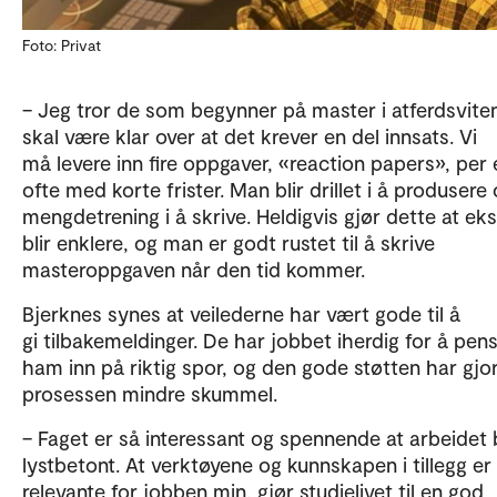
Foto: Privat
– Jeg tror de som begynner på master i atferdsvit
skal være klar over at det krever en del innsats. Vi
må levere inn fire oppgaver, «reaction papers», per
ofte med korte frister. Man blir drillet i å produsere 
mengdetrening i å skrive. Heldigvis gjør dette at e
blir enklere, og man er godt rustet til å skrive
masteroppgaven når den tid kommer.
Bjerknes synes at veilederne har vært gode til å
gi tilbakemeldinger. De har jobbet iherdig for å pen
ham inn på riktig spor, og den gode støtten har gjo
prosessen mindre skummel.
– Faget er så interessant og spennende at arbeidet b
lystbetont. At verktøyene og kunnskapen i tillegg er
relevante for jobben min, gjør studielivet til en god