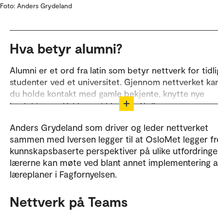
Foto: Anders Grydeland
Hva betyr alumni?
Alumni er et ord fra latin som betyr nettverk for tidl
studenter ved et universitet. Gjennom nettverket ka
du holde kontakt med gamle bekjente, knytte nye
kontakter og få tilgang til faglig påfyll.
Om alumni på OsloMet
Anders Grydeland som driver og leder nettverket
sammen med Iversen legger til at OsloMet legger f
kunnskapsbaserte perspektiver på ulike utfordringe
lærerne kan møte ved blant annet implementering a
læreplaner i Fagfornyelsen.
Nettverk på Teams