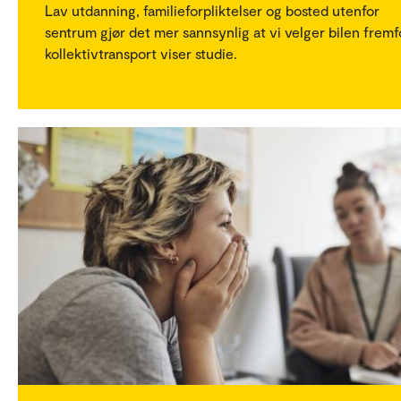
Lav utdanning, familieforpliktelser og bosted utenfor
sentrum gjør det mer sannsynlig at vi velger bilen fremf
kollektivtransport viser studie.