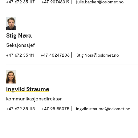
+47 672 35 117
+47 90748019
julie.backer@oslomet.no
Stig Nøra
Seksjonssjef
+47 672 35 111
+47 40247206
Stig.Nora@oslomet.no
Ingvild Straume
kommunikasjonsdirektør
+47 672 35 115
+47 95185075
ingvild.straume@oslomet.no