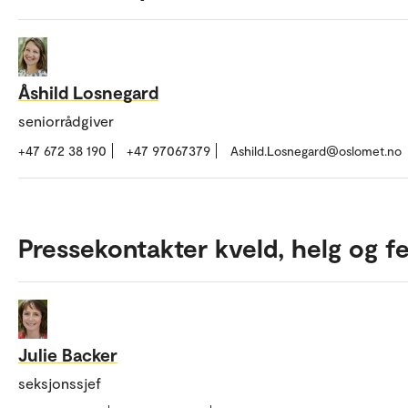
Åshild Losnegard
seniorrådgiver
+47 672 38 190
+47 97067379
Ashild.Losnegard@oslomet.no
Pressekontakter kveld, helg og fe
Julie Backer
seksjonssjef