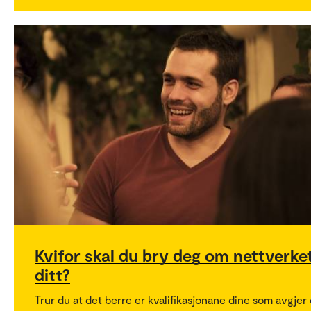
Kvifor skal du bry deg om nettverke
ditt?
Trur du at det berre er kvalifikasjonane dine som avgjer