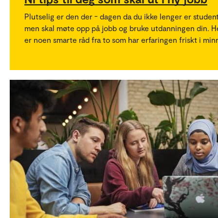
Plutselig er den der - dagen da du ikke lenger er student
men skal møte opp på jobb og bruke utdanningen din. H
er noen smarte råd fra to som har erfaringen friskt i min