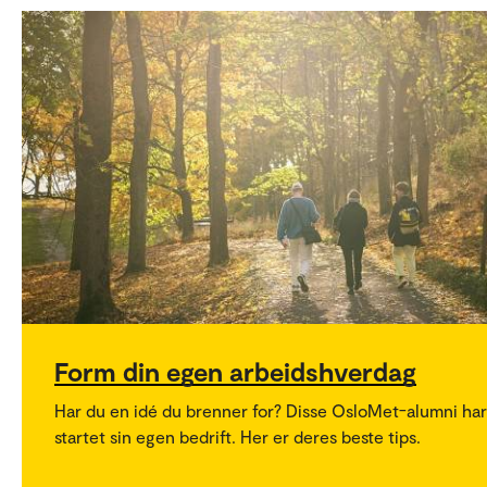
Form din egen arbeidshverdag
Har du en idé du brenner for? Disse OsloMet-alumni har
startet sin egen bedrift. Her er deres beste tips.