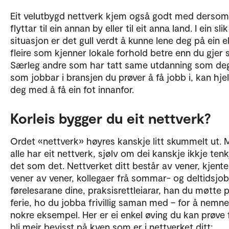
Eit velutbygd nettverk kjem også godt med dersom
flyttar til ein annan by eller til eit anna land. I ein slik
situasjon er det gull verdt å kunne lene deg på ein el
fleire som kjenner lokale forhold betre enn du gjer s
Særleg andre som har tatt same utdanning som de
som jobbar i bransjen du prøver å få jobb i, kan hje
deg med å få ein fot innanfor.
Korleis bygger du eit nettverk?
Ordet «nettverk» høyres kanskje litt skummelt ut.
alle har eit nettverk, sjølv om dei kanskje ikkje ten
det som det. Nettverket ditt består av vener, kjente
vener av vener, kollegaer frå sommar- og deltidsjob
førelesarane dine, praksisrettleiarar, han du møtte 
ferie, ho du jobba frivillig saman med – for å nemne
nokre eksempel. Her er ei enkel øving du kan prøve 
bli meir bevisst på kven som er i nettverket ditt: