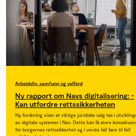
Arbeidsliv, samfunn og velferd
Ny rapport om Navs digitalisering: -
Kan utfordre rettssikkerheten
Ny forskning viser at viktige juridiske valg tas i utviklin
av digitale systemer i Nav. Dette kan få store konsekven
for borgernes rettssikkerhet og i verste fall føre til feil