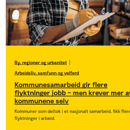
By, regioner og urbanitet
Arbeidsliv, samfunn og velferd
Kommunesamarbeid gir flere
flyktninger jobb – men krever mer a
kommunene selv
Kommuner som deltok i et nasjonalt samarbeid, fikk fler
flyktninger i arbeid.