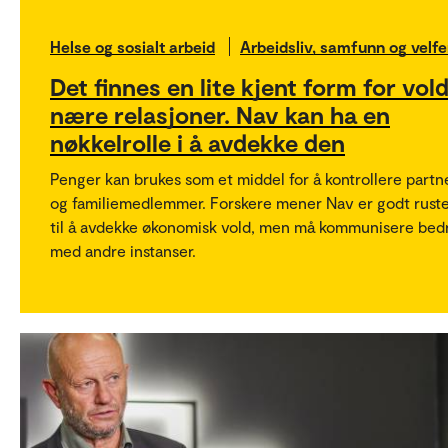
Helse og sosialt arbeid
Arbeidsliv, samfunn og velfe
Det finnes en lite kjent form for vold
nære relasjoner. Nav kan ha en
nøkkelrolle i å avdekke den
Penger kan brukes som et middel for å kontrollere partn
og familiemedlemmer. Forskere mener Nav er godt rust
til å avdekke økonomisk vold, men må kommunisere bed
med andre instanser.