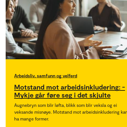
Arbeidsliv, samfunn og velferd
Motstand mot arbeidsinkludering: -
Mykje går føre seg i det skjulte
Augnebryn som blir løfta, blikk som blir veksla og ei
veksande misnøye. Motstand mot arbeidsinkludering ka
ha mange former.