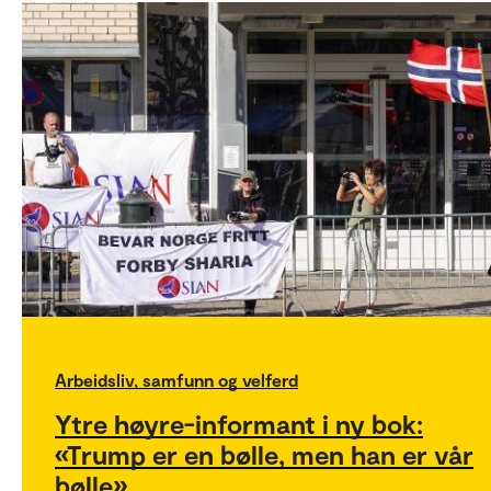
Arbeidsliv, samfunn og velferd
Ytre høyre-informant i ny bok:
«Trump er en bølle, men han er vår
bølle»