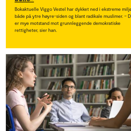
Bokaktuelle Viggo Vestel har dykket ned i ekstreme milj
både på ytre høyre-siden og blant radikale muslimer. – 
er mye motstand mot grunnleggende demokratiske
rettigheter, sier han.