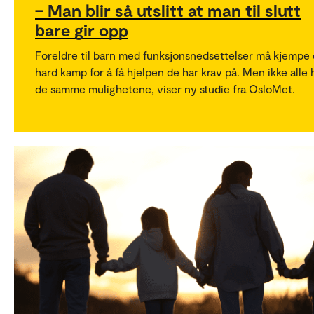
– Man blir så utslitt at man til slutt
bare gir opp
Foreldre til barn med funksjonsnedsettelser må kjempe
hard kamp for å få hjelpen de har krav på. Men ikke alle 
de samme mulighetene, viser ny studie fra OsloMet.