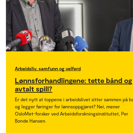
Arbeidsliv, samfunn og velferd
Lønnsforhandlingene: tette bånd og
avtalt spill?
Er det nytt at toppene i arbeidslivet sitter sammen på b
og legger føringer for lønnsoppgjøret? Nei, mener
OsloMet-forsker ved Arbeidsforskningsinstituttet, Per
Bonde Hansen.