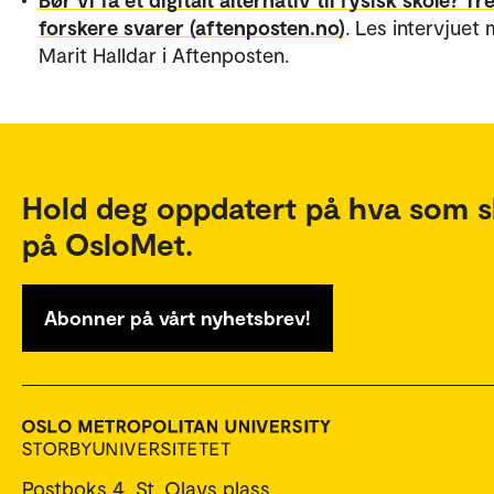
forskere svarer (aftenposten.no)
. Les intervjuet
Marit Halldar i Aftenposten.
Hold deg oppdatert på hva som s
på OsloMet.
Abonner på vårt nyhetsbrev!
Postboks 4, St. Olavs plass