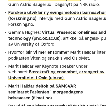
Gunn Astrid Baugerud i Dagsnytt på NRK radio.
Forskere utvikler ny øvingsmetode i barneavhø
(forskning.no)
. Intervju med Gunn Astrid Baugeru
Forskning.no.
Gemma Hughes:
Virtual Presence: loneliness and
technology (phc.ox.ac.uk)
, artikkel på engelsk pu
av University of Oxford.
Hvorfor blir vi mer ensomme?
Marit Halldar inter
podkasten Viten og snakkis ved OsloMet.
Marit Halldar var Keynote speaker under
webinaret
Bærekraft og ensomhet, arrangert av
Universitetet i Oslo (uio.no).
Marit Halldar deltok på SAMSVAR-
seminaret Pasienten i morgendagens
helsevesen (filmet.no)
.
Bør vi få et digitalt alternativ til fysisk skole? Tr