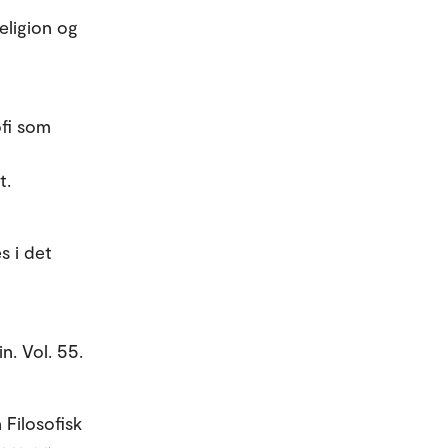
eligion og
ofi som
t.
s i det
in. Vol. 55.
Filosofisk