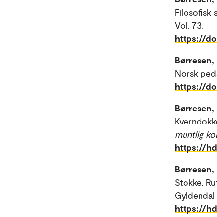
Filosofisk
Vol. 73.
https://do
Børresen,
Norsk peda
https://d
Børresen,
Kverndokke
muntlig ko
https://h
Børresen,
Stokke, Rut
Gyldendal
https://h