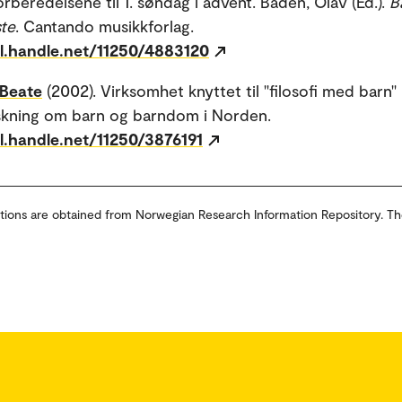
orberedelsene til 1. søndag i advent. Baden, Olav (Ed.).
B
te
. Cantando musikkforlag.
dl.handle.net/11250/4883120
 Beate
(2002). Virksomhet knyttet til "filosofi med barn"
skning om barn og barndom i Norden.
l.handle.net/11250/3876191
tions are obtained from Norwegian Research Information Repository. Th