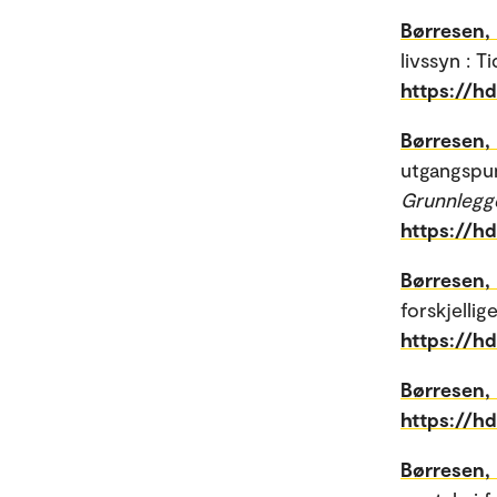
Børresen,
livssyn : T
https://h
Børresen,
utgangspunk
Grunnlegge
https://h
Børresen,
forskjellig
https://h
Børresen,
https://h
Børresen,