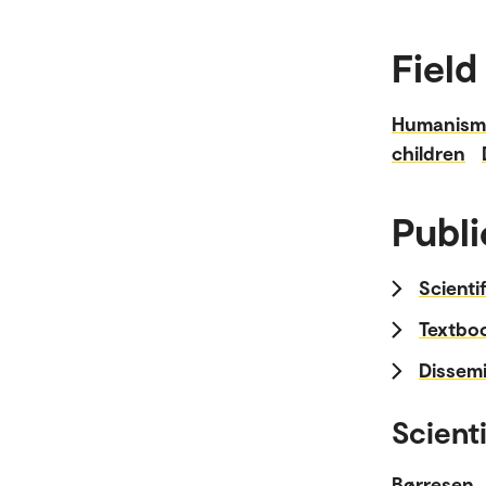
Field
Humanism
children
Publi
Scienti
Textboo
Dissemi
Scienti
Børresen,