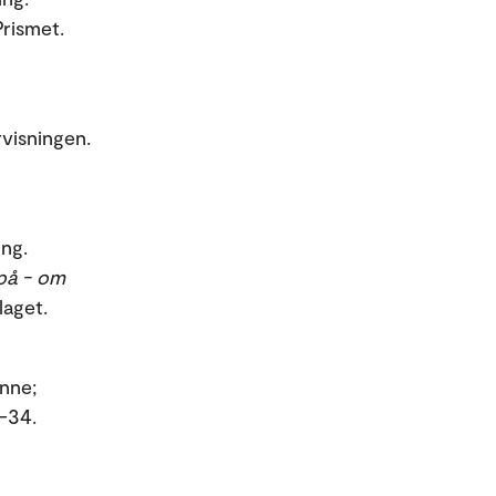
Prismet.
rvisningen.
ing.
på - om
laget.
anne;
8-34.