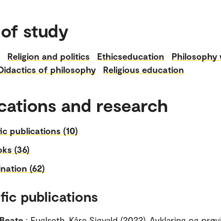
 of study
Religion and politics
Ethicseducation
Philosophy 
Didactics of philosophy
Religious education
cations and research
fic publications (10)
ks (36)
nation (62)
fic publications
 Beate
; Fuglseth, Kåre Sigvald (2022). Avklaring og prøv