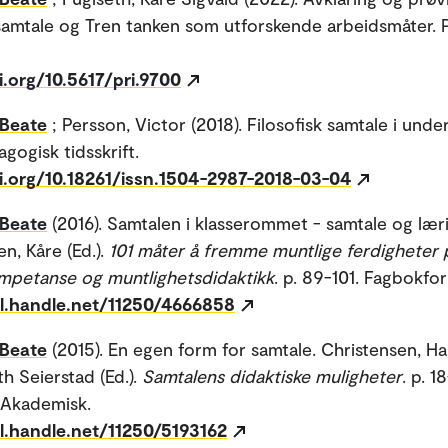
 samtale og Tren tanken som utforskende arbeidsmåter. 
i.org/10.5617/pri.9700
 Beate
; Persson, Victor (2018). Filosofisk samtale i unde
gogisk tidsskrift.
oi.org/10.18261/issn.1504-2987-2018-03-04
 Beate
(2016). Samtalen i klasserommet - samtale og lær
n, Kåre (Ed.).
101 måter å fremme muntlige ferdigheter 
mpetanse og muntlighetsdidaktikk
. p. 89-101. Fagbokfor
dl.handle.net/11250/4666858
 Beate
(2015). En egen form for samtale. Christensen, H
h Seierstad (Ed.).
Samtalens didaktiske muligheter
. p. 1
 Akademisk.
dl.handle.net/11250/5193162