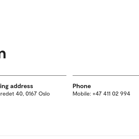
n
ting address
Phone
tredet 40, 0167 Oslo
Mobile: +47 411 02 994