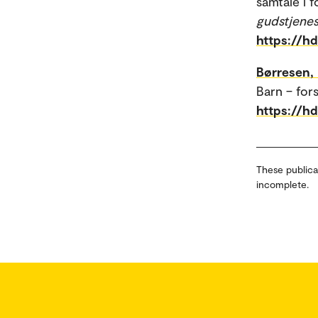
samtale i f
gudstjenes
https://h
Børresen,
Barn – for
https://hd
These publica
incomplete.