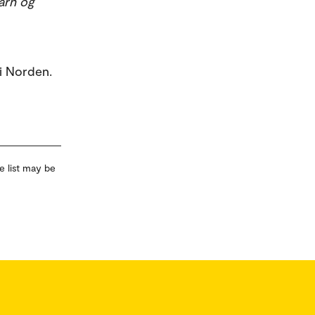
arn og
 i Norden.
e list may be