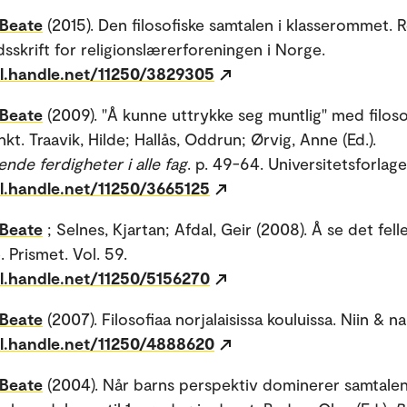
 Beate
(2015). Den filosofiske samtalen i klasserommet. R
idsskrift for religionslærerforeningen i Norge.
dl.handle.net/11250/3829305
 Beate
(2009). "Å kunne uttrykke seg muntlig" med filos
t. Traavik, Hilde; Hallås, Oddrun; Ørvig, Anne (Ed.).
nde ferdigheter i alle fag
. p. 49-64. Universitetsforlage
dl.handle.net/11250/3665125
 Beate
; Selnes, Kjartan; Afdal, Geir (2008). Å se det felle
e. Prismet. Vol. 59.
dl.handle.net/11250/5156270
 Beate
(2007). Filosofiaa norjalaisissa kouluissa. Niin & na
dl.handle.net/11250/4888620
 Beate
(2004). Når barns perspektiv dominerer samtalen 