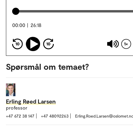
00:00
|
26:18
10
10
1
Spørsmål om temaet?
Erling Røed Larsen
professor
+47 672 38 147
+47 48092263
Erling.Roed.Larsen@oslomet.n