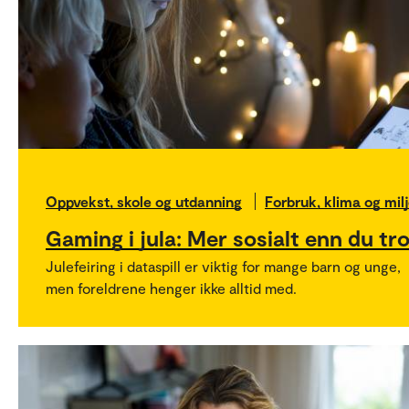
Oppvekst, skole og utdanning
Forbruk, klima og mil
Gaming i jula: Mer sosialt enn du tr
Julefeiring i dataspill er viktig for mange barn og unge,
men foreldrene henger ikke alltid med.