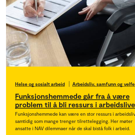
Helse og sosialt arbeid
Arbeidsliv, samfunn og velfe
Funksjonshemmede går fra å være
problem til å bli ressurs i arbeidslive
Funksjonshemmede kan være en stor ressurs i arbeidsliv
samtidig som mange trenger tilrettelegging. Her møter
ansatte i NAV dilemmaer når de skal bistå folk i arbeid.