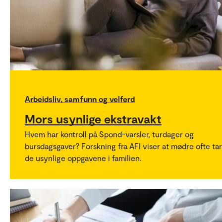
Arbeidsliv, samfunn og velferd
Mors usynlige ekstravakt
Hvem har kontroll på Spond-varsler, turdager og
bursdagsgaver? Forskning fra AFI viser at mødre ofte tar
de usynlige oppgavene i familien.