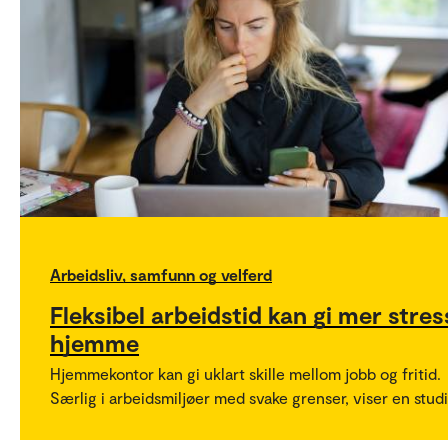
Arbeidsliv, samfunn og velferd
Fleksibel arbeidstid kan gi mer stres
hjemme
Hjemmekontor kan gi uklart skille mellom jobb og fritid.
Særlig i arbeidsmiljøer med svake grenser, viser en studi