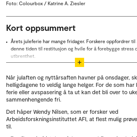
Foto: Colourbox / Katrine A. Ziesler
Kort oppsummert
Årets juleferie har mange fridager. Forskere oppfordrer til
denne tiden til restitusjon og hvile for å forebygge stress 
utbrenthet.
Mer enn én av tre arbeidstakere kan føle et press om å sv
jobbrelaterte henvendelser utenom arbeidstiden sin og 
Når julaften og nyttårsaften havner på onsdager, s
synes avkobling er vanskelig.
helligdagene to veldig lange helger. For de som har l
ferie eller avspasering å ta ut kan det bli over to uk
Ledere bør tydelig kommunisere forventninger om full feri
sammenhengende fri.
unngå stressende e-poster i juletiden og lage klare rutiner
bakvakt.
Det håper Wendy Nilsen, som er forsker ved
Arbeidsforskningsinstituttet AFI, at flest mulig prøve
Deler av Kort oppsummert er laget ved hjelp av M3
til.
Copilot. Teksten er kvalitetssikret av OsloMet.