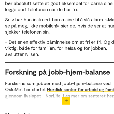
bør absolutt sette et godt eksempel for barna sine
legge bort telefonen når de har fri.
Selv har hun instruert barna sine til å slå alarm. «
se på meg, ikke mobilen!» sier de, hvis de ser at hu
sjekker telefonen sin.
– Det er en effektiv påminnelse om at fri er fri. Og d
viktig, både for familien, for helsa og for jobben,
avslutter Nilsen.
Forskning på jobb-hjem-balanse
Forskerne som jobber med jobb-hjem-balanse ved
OsloMet har startet
Nordisk senter for arbeid og fami
gjennom livsløpet – NorLife. Les mer om senteret her
Arbeidsforskningsinstituttet AFI ved OsloMet har fle
pågående prosjekter om ny teknologis påvirkning på