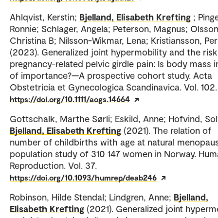
Ahlqvist, Kerstin;
Bjelland, Elisabeth Krefting
; Pinge
Ronnie; Schlager, Angela; Peterson, Magnus; Olsson
Christina B; Nilsson-Wikmar, Lena; Kristiansson, Per
(2023). Generalized joint hypermobility and the risk
pregnancy-related pelvic girdle pain: Is body mass 
of importance?—A prospective cohort study. Acta
Obstetricia et Gynecologica Scandinavica. Vol. 102.
https://doi.org/10.1111/aogs.14664
Gottschalk, Marthe Sørli; Eskild, Anne; Hofvind, Sol
Bjelland, Elisabeth Krefting
(2021). The relation of
number of childbirths with age at natural menopaus
population study of 310 147 women in Norway. Hu
Reproduction. Vol. 37.
https://doi.org/10.1093/humrep/deab246
Robinson, Hilde Stendal; Lindgren, Anne;
Bjelland,
Elisabeth Krefting
(2021). Generalized joint hypermo