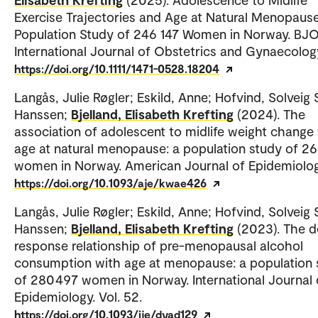
Exercise Trajectories and Age at Natural Menopause
Population Study of 246 147 Women in Norway. BJ
International Journal of Obstetrics and Gynaecolog
https://doi.org/10.1111/1471-0528.18204
Langås, Julie Røgler; Eskild, Anne; Hofvind, Solveig
Hanssen;
Bjelland, Elisabeth Krefting
(2024). The
association of adolescent to midlife weight change
age at natural menopause: a population study of 2
women in Norway. American Journal of Epidemiolog
https://doi.org/10.1093/aje/kwae426
Langås, Julie Røgler; Eskild, Anne; Hofvind, Solveig
Hanssen;
Bjelland, Elisabeth Krefting
(2023). The 
response relationship of pre-menopausal alcohol
consumption with age at menopause: a population 
of 280 497 women in Norway. International Journal 
Epidemiology. Vol. 52.
https://doi.org/10.1093/ije/dyad129