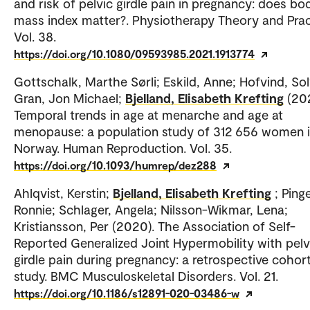
and risk of pelvic girdle pain in pregnancy: does bo
mass index matter?. Physiotherapy Theory and Prac
Vol. 38.
https://doi.org/10.1080/09593985.2021.1913774
Gottschalk, Marthe Sørli; Eskild, Anne; Hofvind, Sol
Gran, Jon Michael;
Bjelland, Elisabeth Krefting
(20
Temporal trends in age at menarche and age at
menopause: a population study of 312 656 women 
Norway. Human Reproduction. Vol. 35.
https://doi.org/10.1093/humrep/dez288
Ahlqvist, Kerstin;
Bjelland, Elisabeth Krefting
; Pinge
Ronnie; Schlager, Angela; Nilsson-Wikmar, Lena;
Kristiansson, Per (2020). The Association of Self-
Reported Generalized Joint Hypermobility with pelv
girdle pain during pregnancy: a retrospective cohor
study. BMC Musculoskeletal Disorders. Vol. 21.
https://doi.org/10.1186/s12891-020-03486-w