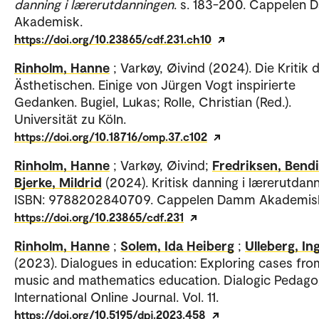
danning i lærerutdanningen
. s. 183-200. Cappelen
Akademisk.
https://doi.org/10.23865/cdf.231.ch10
Rinholm, Hanne
; Varkøy, Øivind (2024). Die Kritik 
Ästhetischen. Einige von Jürgen Vogt inspirierte
Gedanken. Bugiel, Lukas; Rolle, Christian (Red.).
Universität zu Köln.
https://doi.org/10.18716/omp.37.c102
Rinholm, Hanne
; Varkøy, Øivind;
Fredriksen, Bend
Bjerke, Mildrid
(2024). Kritisk danning i lærerutdan
ISBN: 9788202840709. Cappelen Damm Akademis
https://doi.org/10.23865/cdf.231
Rinholm, Hanne
;
Solem, Ida Heiberg
;
Ulleberg, In
(2023). Dialogues in education: Exploring cases fro
music and mathematics education. Dialogic Pedago
International Online Journal. Vol. 11.
https://doi.org/10.5195/dpj.2023.458