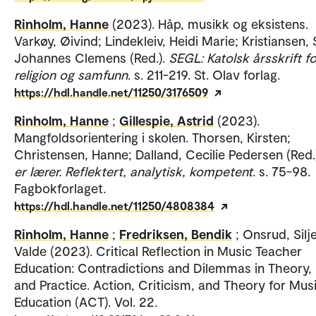
Rinholm, Hanne
(2023). Håp, musikk og eksistens.
Varkøy, Øivind; Lindekleiv, Heidi Marie; Kristiansen, 
Johannes Clemens (Red.).
SEGL: Katolsk årsskrift fo
religion og samfunn
. s. 211-219. St. Olav forlag.
https://hdl.handle.net/11250/3176509
Rinholm, Hanne
;
Gillespie, Astrid
(2023).
Mangfoldsorientering i skolen. Thorsen, Kirsten;
Christensen, Hanne; Dalland, Cecilie Pedersen (Red.
er lærer. Reflektert, analytisk, kompetent
. s. 75-98.
Fagbokforlaget.
https://hdl.handle.net/11250/4808384
Rinholm, Hanne
;
Fredriksen, Bendik
; Onsrud, Silj
Valde (2023). Critical Reflection in Music Teacher
Education: Contradictions and Dilemmas in Theory, 
and Practice. Action, Criticism, and Theory for Mus
Education (ACT). Vol. 22.