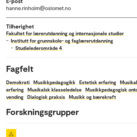
E-post
hanne.rinholm@oslomet.no
Tilhørighet
Fakultet for lærerutdanning og internasjonale studier
–
Institutt for grunnskole- og faglærerutdanning
–
Studielederområde 4
Fagfelt
Demokrati
Musikkpedagogikk
Estetisk erfaring
Musika
erfaring
Musikalsk klasseledelse
Musikkpedagogisk onto
vending
Dialogisk praksis
Musikk og bærekraft
Forskningsgrupper