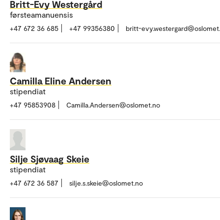
Britt-Evy Westergård
førsteamanuensis
+47 672 36 685
+47 99356380
britt-evy.westergard@oslomet
Camilla Eline Andersen
stipendiat
+47 95853908
Camilla.Andersen@oslomet.no
Silje Sjøvaag Skeie
stipendiat
+47 672 36 587
silje.s.skeie@oslomet.no