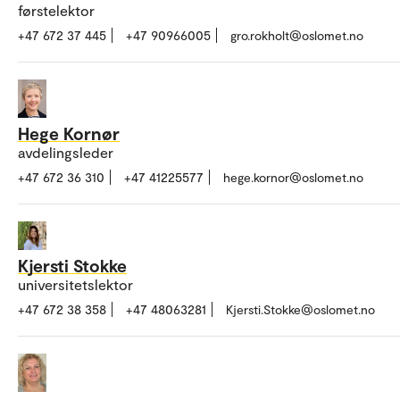
førstelektor
+47 672 37 445
+47 90966005
gro.rokholt@oslomet.no
Hege Kornør
avdelingsleder
+47 672 36 310
+47 41225577
hege.kornor@oslomet.no
Kjersti Stokke
universitetslektor
+47 672 38 358
+47 48063281
Kjersti.Stokke@oslomet.no