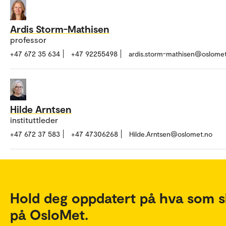
Ardis Storm-Mathisen
professor
+47 672 35 634
+47 92255498
ardis.storm-mathisen@oslome
Hilde Arntsen
instituttleder
+47 672 37 583
+47 47306268
Hilde.Arntsen@oslomet.no
Hold deg oppdatert på hva som s
på OsloMet.