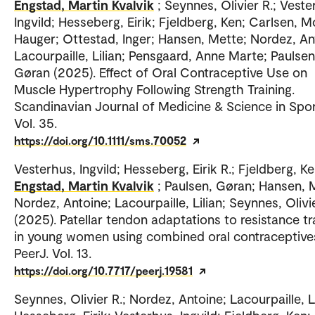
Engstad, Martin Kvalvik
; Seynnes, Olivier R.; Veste
Ingvild; Hesseberg, Eirik; Fjeldberg, Ken; Carlsen, 
Hauger; Ottestad, Inger; Hansen, Mette; Nordez, An
Lacourpaille, Lilian; Pensgaard, Anne Marte; Paulsen
Gøran (2025). Effect of Oral Contraceptive Use on
Muscle Hypertrophy Following Strength Training.
Scandinavian Journal of Medicine & Science in Spor
Vol. 35.
https://doi.org/10.1111/sms.70052
Vesterhus, Ingvild; Hesseberg, Eirik R.; Fjeldberg, Ke
Engstad, Martin Kvalvik
; Paulsen, Gøran; Hansen, 
Nordez, Antoine; Lacourpaille, Lilian; Seynnes, Olivi
(2025). Patellar tendon adaptations to resistance tr
in young women using combined oral contraceptive
PeerJ. Vol. 13.
https://doi.org/10.7717/peerj.19581
Seynnes, Olivier R.; Nordez, Antoine; Lacourpaille, Li