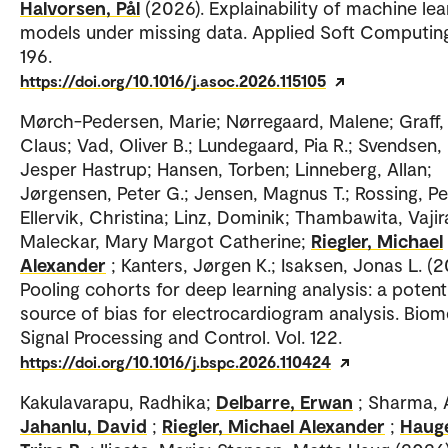
Halvorsen, Pål
(2026). Explainability of machine lea
models under missing data. Applied Soft Computing
196.
https://doi.org/10.1016/j.asoc.2026.115105
Mørch-Pedersen, Marie; Nørregaard, Malene; Graff,
Claus; Vad, Oliver B.; Lundegaard, Pia R.; Svendsen,
Jesper Hastrup; Hansen, Torben; Linneberg, Allan;
Jørgensen, Peter G.; Jensen, Magnus T.; Rossing, Pe
Ellervik, Christina; Linz, Dominik; Thambawita, Vajir
Maleckar, Mary Margot Catherine;
Riegler, Michael
Alexander
; Kanters, Jørgen K.; Isaksen, Jonas L. (2
Pooling cohorts for deep learning analysis: a potent
source of bias for electrocardiogram analysis. Biom
Signal Processing and Control. Vol. 122.
https://doi.org/10.1016/j.bspc.2026.110424
Kakulavarapu, Radhika;
Delbarre, Erwan
; Sharma, A
Jahanlu, David
;
Riegler, Michael Alexander
;
Haug