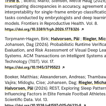
Trine B.
; Iliceto, Mario; Stensen, Mette Haug (2026)
Investigating discrepancies in accuracy, agreement 
interpretability for single-frame embryo classificati
tasks conducted by embryologists and deep learni
models. Frontiers in Reproductive Health. Vol. 8.
https://doi.org/10.3389/frph.2026.1778326
Torpmann-Hagen, Birk;
Halvorsen, Pål
;
Riegler, Mi
Johansen, Dag (2026). Probabilistic Runtime Verifica
Evaluation, and Risk Assessment of Visual Deep Lea
Systems. ACM Transactions on Intelligent Systems 
Technology (TIST). Vol. 17.
https://doi.org/10.1145/3795523
Boeker, Matthias; Alexandersen, Andreas; Thambaw
Vajira; Midoglu, Cise; Johansen, Dag;
Riegler, Micha
Halvorsen, Pål
(2026). REST, Exploring Sleep Patter
Influencing Factors in Elite Female Football Athletes
Scientific Data. Vol. 13.
https://doi.org/10.1038/s41597-025-06331-8