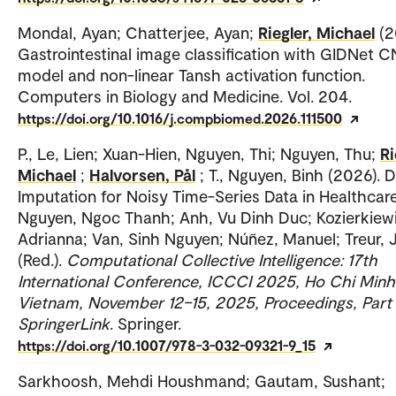
Mondal, Ayan; Chatterjee, Ayan;
Riegler, Michael
(2
Gastrointestinal image classification with GIDNet 
model and non-linear Tansh activation function.
Computers in Biology and Medicine. Vol. 204.
https://doi.org/10.1016/j.compbiomed.2026.111500
P., Le, Lien; Xuan-Hien, Nguyen, Thi; Nguyen, Thu;
Ri
Michael
;
Halvorsen, Pål
; T., Nguyen, Binh (2026). 
Imputation for Noisy Time-Series Data in Healthcare
Nguyen, Ngoc Thanh; Anh, Vu Dinh Duc; Kozierkiewi
Adrianna; Van, Sinh Nguyen; Núñez, Manuel; Treur, 
(Red.).
Computational Collective Intelligence: 17th
International Conference, ICCCI 2025, Ho Chi Minh 
Vietnam, November 12–15, 2025, Proceedings, Part I
SpringerLink
. Springer.
https://doi.org/10.1007/978-3-032-09321-9_15
Sarkhoosh, Mehdi Houshmand; Gautam, Sushant;