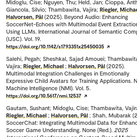
Midoglu, Cise; Nguyen, Thu; Held, Jan; Cioppa, Ant
Giancola, Silvio; Thambawita, Vajira;
Riegler, Micha
Halvorsen, Pål
(2025). Beyond Audio: Enhancing
SoccerNet-Echoes with Multimodal Event Extractio
Using LLMs. International Journal of Semantic Com
(IJSC). Vol. 19.
https://doi.org/10.1142/s1793351x25450035
Salehi, Pegah; Sheshkal, Sajad Amouei; Thambawit
Vajira;
Riegler, Michael
;
Halvorsen, Pål
(2025).
Multimodal Integration Challenges in Emotionally
Expressive Child Avatars for Training Applications. 
Machine Intelligence (NMI). Vol. 5.
https://doi.org/10.5617/nmi.12537
Gautam, Sushant; Midoglu, Cise; Thambawita, Vajir
Riegler, Michael
;
Halvorsen, Pål
; Shah, Mubarak (
SoccerChat: Integrating Multimodal Data for Enhan
Soccer Game Understanding. None (Red.).
2025