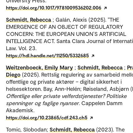
University Press.
https://doi.org/10.1017/9781009536202.006
Schmidt, Rebecca
; Galán, Alexis (2025). "THE
EMERGENCE OF AN OBJECT OF REGULATORY
CONCERN: THE EUROPEAN UNION’S ARTIFICIAL
INTELLIGENCE ACT. Santa Clara Journal of Internat
Law. Vol. 23.
https://hdl.handle.net/11250/5332685
Weitzenboeck, Emily Mary
;
Schmidt, Rebecca
;
Pr
Diego
(2025). Rettslig regulering av samarbeid mel
offentlige og private aktører – digital sikkerhet i
helsesektoren. Bay, Ann-Helén; Røiseland, Asbjørn (R
Offentlige eller private velferdstjenester? Politiske
spenninger og faglige nyanser
. Cappelen Damm
Akademisk.
https://doi.org/10.23865/cdf.243.ch5
Tomic, Slobodan;
Schmidt, Rebecca
(2023). The