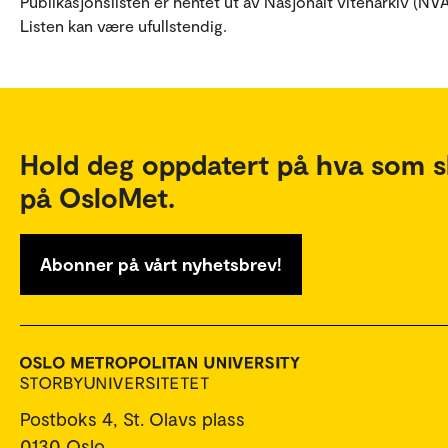
Publikasjonslisten er hentet ut av Nasjonalt vitenarkiv (NVA
Listen kan være ufullstendig.
Hold deg oppdatert på hva som s
på OsloMet.
Abonner på vårt nyhetsbrev!
Postboks 4, St. Olavs plass
0130 Oslo