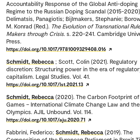
Accountability Response of the Global Anti-doping
Regime to the Russian Doping Scandal (2015-2020)
Delimatsis, Panagiotis; Bijlmakers, Stephanie; Borow
M. Konrad (Red.).
The Evolution of Transnational Rul
Makers through Crisis
. s. 220-241. Cambridge Univ
Press.
https://doi.org/10.1017/9781009329408.016
Schmidt, Rebecca
; Scott, Colin (2021). Regulatory
discretion: Structuring power in the era of regulator
capitalism. Legal Studies. Vol. 41.
https://doi.org/10.1017/lst.2021.13
Schmidt, Rebecca
(2020). The Carbon Footprint of
Games – International Climate Change Law and the
Olympics. AJIL Unbound. Vol. 114.
https://doi.org/10.1017/aju.2020.71
Fabbrini, Federico;
Schmidt, Rebecca
(2019). The
Composition of the European Parliament in Brexit T