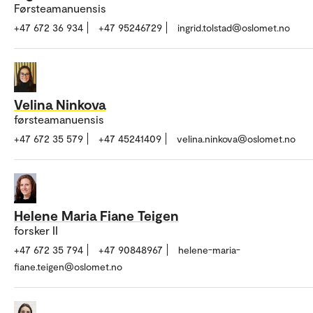
Førsteamanuensis
+47 672 36 934
+47 95246729
ingrid.tolstad@oslomet.no
Velina Ninkova
førsteamanuensis
+47 672 35 579
+47 45241409
velina.ninkova@oslomet.no
Helene Maria Fiane Teigen
forsker II
+47 672 35 794
+47 90848967
helene-maria-
fiane.teigen@oslomet.no