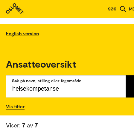
SØK
M
English version
Ansatteoversikt
Søk på navn, stilling eller fagområde
Vis filter
Viser:
7
av
7