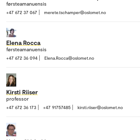
førsteamanuensis
+47 672 37 067
merete.tschamper@oslomet.no
Elena Rocca
førsteamanuensis
+47 672 36 094
Elena.Rocca@oslomet.no
Kirsti Riiser
professor
+47 672 36 173
+47 91757485
kirsti.riiser@oslomet.no