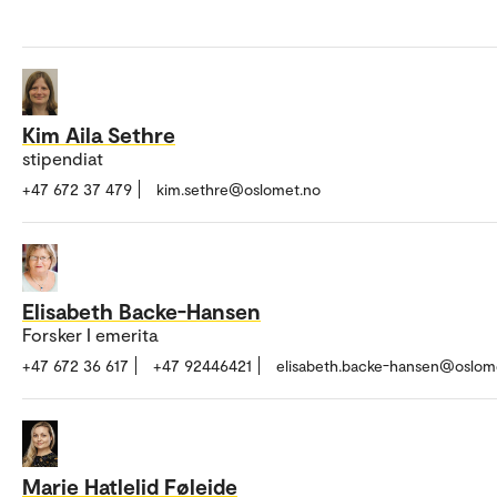
Kim Aila Sethre
stipendiat
+47 672 37 479
kim.sethre@oslomet.no
Elisabeth Backe-Hansen
Forsker I emerita
+47 672 36 617
+47 92446421
elisabeth.backe-hansen@oslom
Marie Hatlelid Føleide