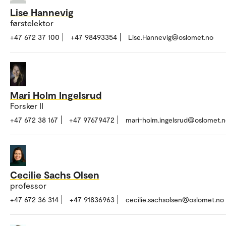
Lise Hannevig
førstelektor
+47 672 37 100
+47 98493354
Lise.Hannevig@oslomet.no
Mari Holm Ingelsrud
Forsker II
+47 672 38 167
+47 97679472
mari-holm.ingelsrud@oslomet.
Cecilie Sachs Olsen
professor
+47 672 36 314
+47 91836963
cecilie.sachsolsen@oslomet.no