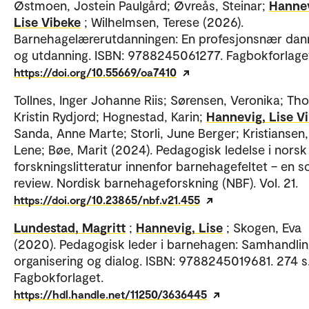
Østmoen, Jostein Paulgård; Øvreås, Steinar;
Hannev
Lise Vibeke
; Wilhelmsen, Terese (2026).
Barnehagelærerutdanningen: En profesjonsnær dan
og utdanning. ISBN: 9788245061277. Fagbokforlage
https://doi.org/10.55669/oa7410
Tollnes, Inger Johanne Riis; Sørensen, Veronika; Thol
Kristin Rydjord; Hognestad, Karin;
Hannevig, Lise V
Sanda, Anne Marte; Storli, June Berger; Kristiansen
Lene; Bøe, Marit (2024). Pedagogisk ledelse i norsk
forskningslitteratur innenfor barnehagefeltet – en s
review. Nordisk barnehageforskning (NBF). Vol. 21.
https://doi.org/10.23865/nbf.v21.455
Lundestad, Magritt
;
Hannevig, Lise
; Skogen, Eva
(2020). Pedagogisk leder i barnehagen: Samhandlin
organisering og dialog. ISBN: 9788245019681. 274 s
Fagbokforlaget.
https://hdl.handle.net/11250/3636445