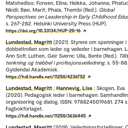
Matshediso; Fonsen, Elina; Heikka, Johanna; Phatud
Nkidi; Bøe, Marit; Phala, Thembi (Red.).
Global
Perspectives on Leadership in Early Childhood Edu
s. 267-282. Helsinki University Press (HUP).
https://doi.org/10.33134/HUP-20-16
Lundestad, Magritt
(2021). Styrere om spenninger i
dobbeltrollen som leder og veileder i barnehagen. L
Ann Sofi; Luthen, Geir Sverre; Ulla, Bente (Red.).
Tilli
tenkning og trøbbel i profesjonsveiledning
. s. 55-88
Gyldendal Akademisk.
https://hdl.handle.net/11250/4236752
Lundestad, Magritt
;
Hannevig, Lise
; Skogen, Eva
(2020). Pedagogisk leder i barnehagen: Samhandlin
organisering og dialog. ISBN: 9788245019681. 274 s
Fagbokforlaget.
https://hdl.handle.net/11250/3636445
Lundestad, Magritt
(2019). Veiledningsfortellinger: