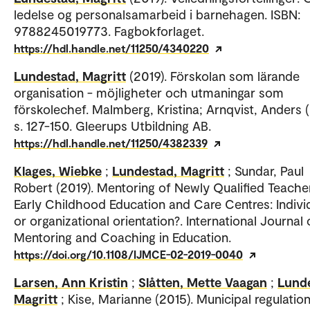
ledelse og personalsamarbeid i barnehagen. ISBN:
9788245019773. Fagbokforlaget.
https://hdl.handle.net/11250/4340220
Lundestad, Magritt
(2019). Förskolan som lärande
organisation - möjligheter och utmaningar som
förskolechef. Malmberg, Kristina; Arnqvist, Anders (
s. 127-150. Gleerups Utbildning AB.
https://hdl.handle.net/11250/4382339
Klages, Wiebke
;
Lundestad, Magritt
; Sundar, Paul
Robert (2019). Mentoring of Newly Qualified Teacher
Early Childhood Education and Care Centres: Indivi
or organizational orientation?. International Journal 
Mentoring and Coaching in Education.
https://doi.org/10.1108/IJMCE-02-2019-0040
Larsen, Ann Kristin
;
Slåtten, Mette Vaagan
;
Lunde
Magritt
; Kise, Marianne (2015). Municipal regulation