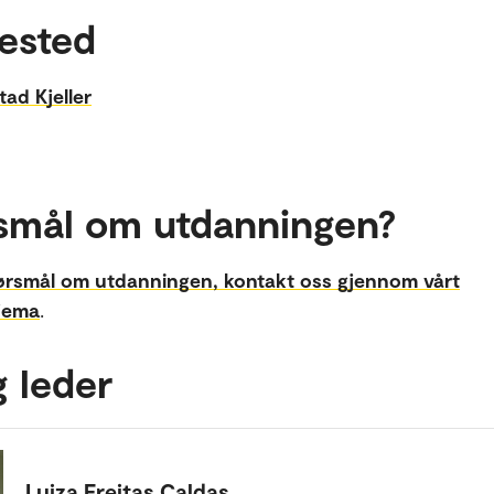
ested
tad Kjeller
smål om utdanningen?
ørsmål om utdanningen, kontakt oss gjennom vårt
jema
.
g leder
Luiza Freitas Caldas