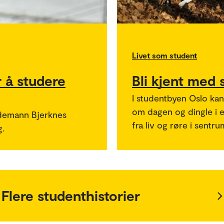
Livet som student
r å studere
Bli kjent med
I studentbyen Oslo kan 
om dagen og dingle i e
idemann Bjerknes
fra liv og røre i sentrum
g.
Flere studenthistorier