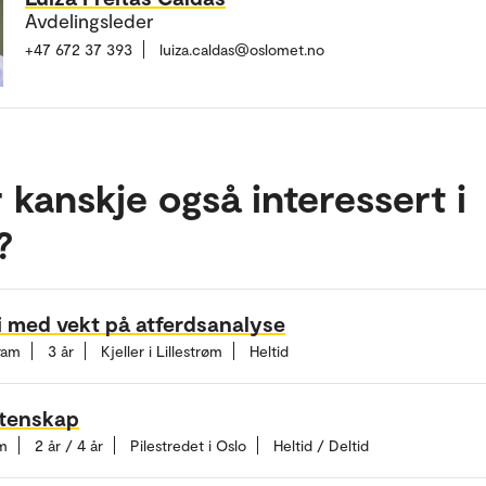
Avdelingsleder
+47 672 37 393
luiza.caldas@oslomet.no
 kanskje også interessert i
?
i med vekt på atferdsanalyse
ram
3 år
Kjeller i Lillestrøm
Heltid
itenskap
m
2 år / 4 år
Pilestredet i Oslo
Heltid / Deltid