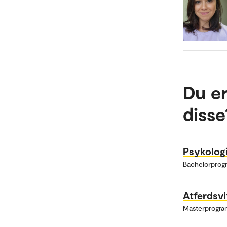
Du er
disse
Psykolog
Bachelorprog
Atferdsv
Masterprogra