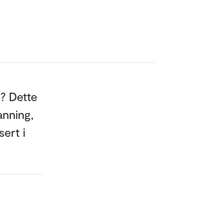
t? Dette
anning,
sert i