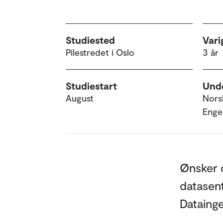
Studiested
Vari
Pilestredet i Oslo
3 år
Studiestart
Unde
August
Nors
Enge
Ønsker d
datasent
Datainge