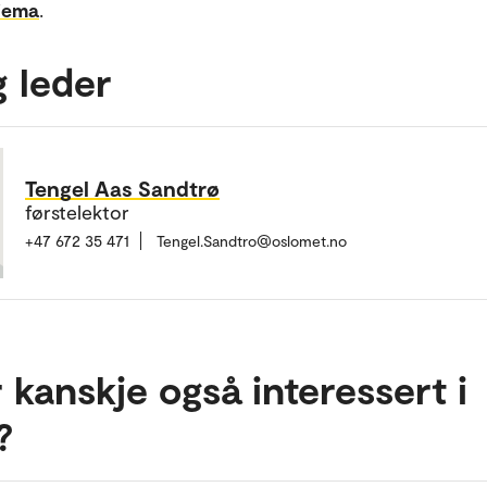
jema
.
g leder
Tengel Aas Sandtrø
førstelektor
+47 672 35 471
Tengel.Sandtro@oslomet.no
 kanskje også interessert i
?