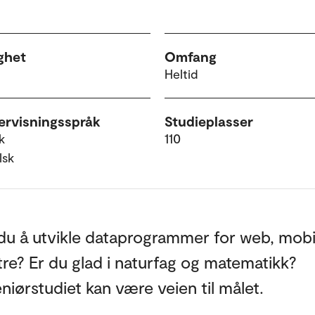
ghet
Omfang
Heltid
rvisningsspråk
Studieplasser
k
110
lsk
u å utvikle dataprogrammer for web, mobil,
re? Er du glad i naturfag og matematikk?
niørstudiet kan være veien til målet.