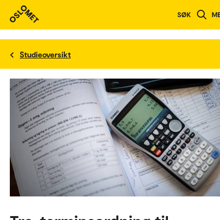
SØK
M
Studieoversikt