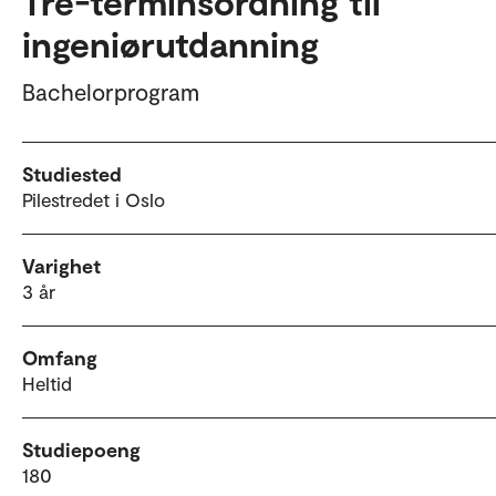
Tre-terminsordning til
ingeniørutdanning
Bachelorprogram
Studiested
Pilestredet i Oslo
Varighet
3 år
Omfang
Heltid
Studiepoeng
180