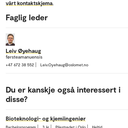
vårt kontaktskjema
.
Faglig leder
Leiv Øyehaug
førsteamanuensis
+47 672 38 552
Leiv.Oyehaug@oslomet.no
Du er kanskje også interessert i
disse?
Bioteknologi- og kjemiingeniør
Bachelorprogram
3 år
Pilestredet i Oslo
Heltid