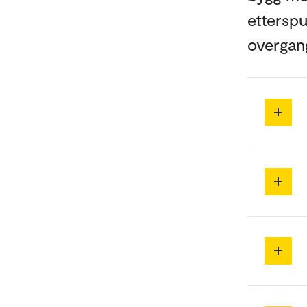
etterspu
overgang