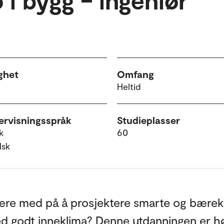
ghet
Omfang
Heltid
rvisningsspråk
Studieplasser
k
60
lsk
være med på å prosjektere smarte og bærek
d godt inneklima? Denne utdanningen er h