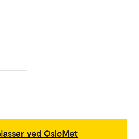
plasser ved OsloMet