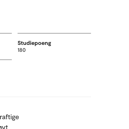
Studiepoeng
180
raftige
øyt