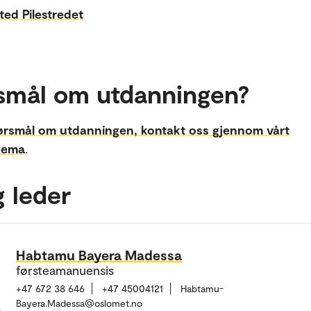
ted Pilestredet
smål om utdanningen?
ørsmål om utdanningen, kontakt oss gjennom vårt
jema
.
g leder
Habtamu Bayera Madessa
førsteamanuensis
+47 672 38 646
+47 45004121
Habtamu-
Bayera.Madessa@oslomet.no