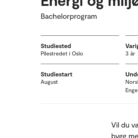
Bachelorprogram
Studiested
Vari
Pilestredet i Oslo
3 år
Studiestart
Unde
August
Nors
Enge
Vil du 
bygg me