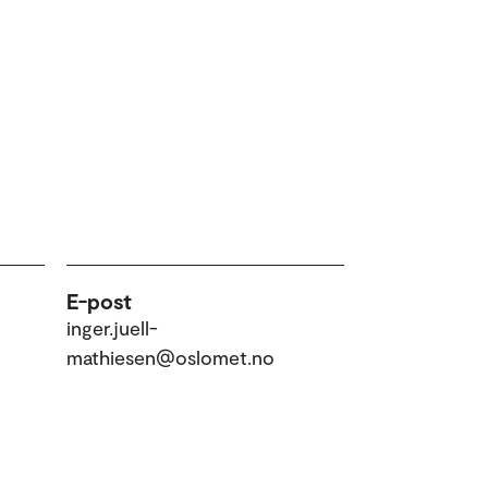
E-post
inger.juell-
mathiesen@oslomet.no