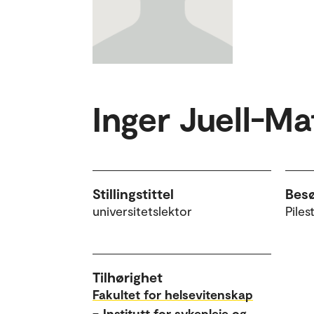
Inger Juell-M
Stillingstittel
Bes
universitetslektor
Piles
Tilhørighet
Fakultet for helsevitenskap
–
Institutt for sykepleie og