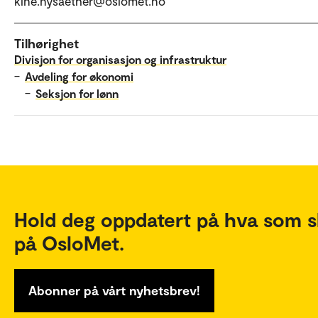
kine.nysaether@oslomet.no
Tilhørighet
Divisjon for organisasjon og infrastruktur
–
Avdeling for økonomi
–
Seksjon for lønn
Hold deg oppdatert på hva som s
på OsloMet.
Abonner på vårt nyhetsbrev!