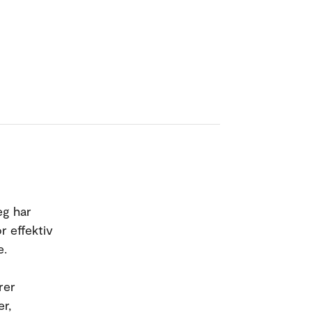
eg har
r effektiv
e.
rer
r,