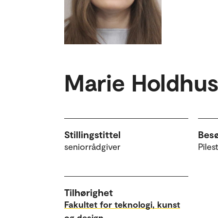
Marie Holdhus
Stillingstittel
Bes
seniorrådgiver
Piles
Tilhørighet
Fakultet for teknologi, kunst
og design