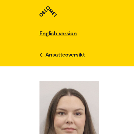
English version
Ansatteoversikt