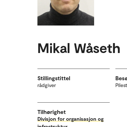
Mikal Wåseth
Stillingstittel
Bes
rådgiver
Piles
Tilhørighet
Divisjon for organisasjon og
infrastruktur