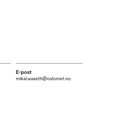
E-post
mikal.waseth@oslomet.no