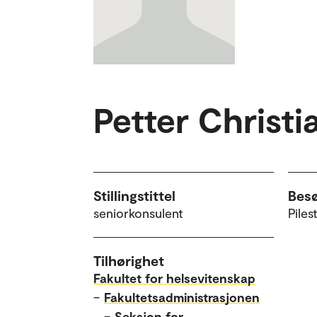
Petter Christi
Stillingstittel
Bes
seniorkonsulent
Piles
Tilhørighet
Fakultet for helsevitenskap
–
Fakultetsadministrasjonen
–
Seksjon for