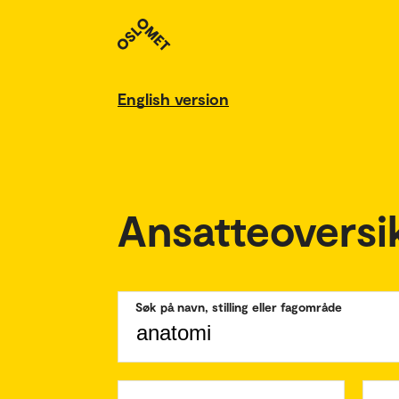
English version
Ansatteoversi
Søk på navn, stilling eller fagområde