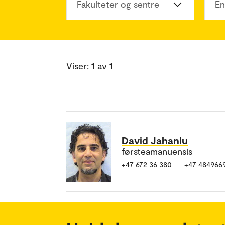
Fakulteter og sentre
En
Viser:
1
av
1
David Jahanlu
førsteamanuensis
+47 672 36 380
+47 484966