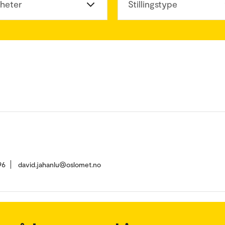
heter
Stillingstype
96
david.jahanlu@oslomet.no