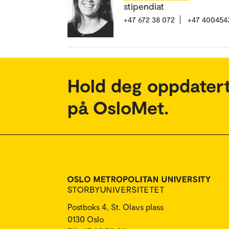
stipendiat
+47 672 38 072
+47 400454
Hold deg oppdatert
på OsloMet.
Postboks 4, St. Olavs plass
0130 Oslo