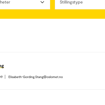
heter
Stillingstype
ng
09
Elisabeth-Gording.Stang@oslomet.no