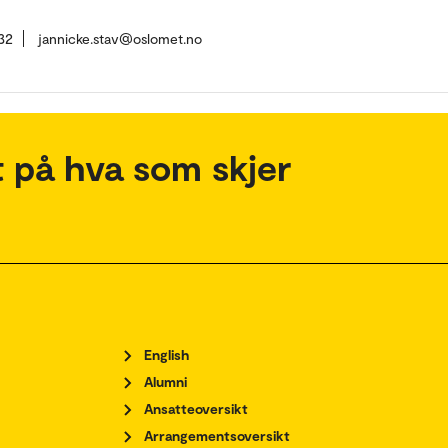
32
jannicke.stav@oslomet.no
 på hva som skjer
English
Alumni
Ansatteoversikt
Arrangementsoversikt