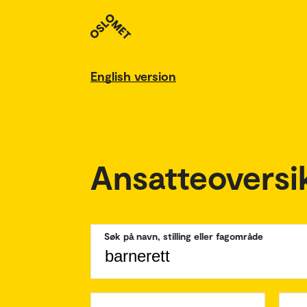
English version
Ansatteoversi
Søk på navn, stilling eller fagområde